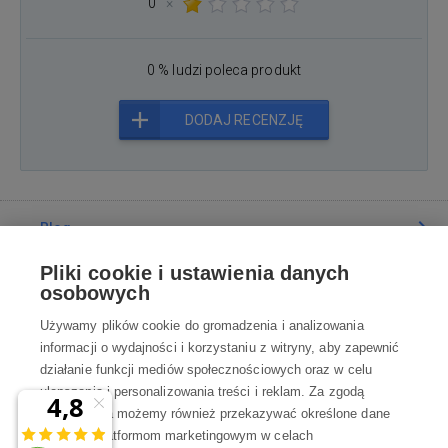
0
×
0 % ludzi poleca produkt
DODAJ RECENZJĘ
Blog
Pliki cookie i ustawienia danych
Poradnia
osobowych
Używamy plików cookie do gromadzenia i analizowania
Wszystko o zakupach
informacji o wydajności i korzystaniu z witryny, aby zapewnić
działanie funkcji mediów społecznościowych oraz w celu
ulepszania i personalizowania treści i reklam. Za zgodą
Kontakt
użytkownika możemy również przekazywać określone dane
osobowe platformom marketingowym w celach