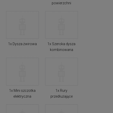
powierzchni
1x Dysza żwirowa
1x Szeroka dysza
kombinowana
1x Mini szczotka
1x Rury
elektryczna
przedłużające