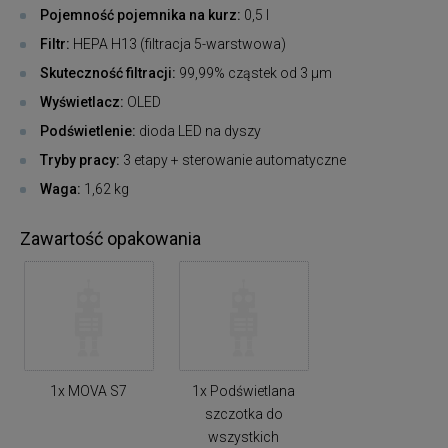
Pojemność pojemnika na kurz:
0,5 l
Filtr:
HEPA H13 (filtracja 5-warstwowa)
Skuteczność filtracji:
99,99% cząstek od 3 µm
Wyświetlacz:
OLED
Podświetlenie:
dioda LED na dyszy
Tryby pracy:
3 etapy + sterowanie automatyczne
Waga:
1,62 kg
Zawartość opakowania
1x MOVA S7
1x Podświetlana
szczotka do
wszystkich