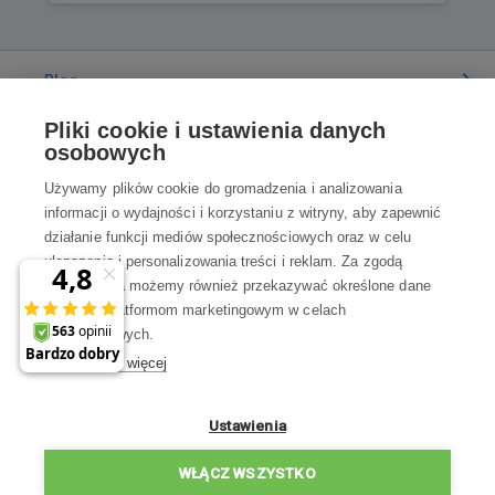
Blog
Pliki cookie i ustawienia danych
Poradnia
osobowych
Używamy plików cookie do gromadzenia i analizowania
Wszystko o zakupach
informacji o wydajności i korzystaniu z witryny, aby zapewnić
działanie funkcji mediów społecznościowych oraz w celu
ulepszania i personalizowania treści i reklam. Za zgodą
Kontakt
użytkownika możemy również przekazywać określone dane
osobowe platformom marketingowym w celach
Skontaktuj się z Nami
marketingowych.
Dowiedz się więcej
info@robotworld.pl
×
A może zniżka 35 zł
22 211 67 00
Pon-Pt 8:00—17:00
Ustawienia
na pierwsze zakupy?
WSZYSTKIE KONTAKTY
WŁĄCZ WSZYSTKO
Chcę zniżkę