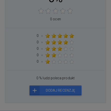
0 ocen
0
×
0
×
0
×
0
×
0
×
0 % ludzi poleca produkt
DODAJ RECENZJĘ