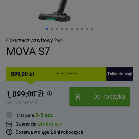
Odkurzacz sztyftowy 2w1
MOVA S7
899,00 zł
Promocyjna cena
Tylko dzisiaj!
1 099,00 zł
Do koszyka
893,5 zł bez VAT
3-5 szt.
Dostępne
Gwarancja
24 miesięcy
Dostawa w ciągu 2 dni roboczych