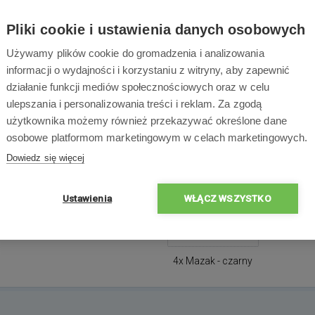
czarnych nie musisz już polegać na wcześniej wydrukowanych 
Pliki cookie i ustawienia danych osobowych
zokodom i nakreśl ścieżkę, którą sam poprowadzisz. Opakowa
yginalnych mazaków może powodować, że niektóre kombinacje
Używamy plików cookie do gromadzenia i analizowania
poprawnie).
informacji o wydajności i korzystaniu z witryny, aby zapewnić
działanie funkcji mediów społecznościowych oraz w celu
ulepszania i personalizowania treści i reklam. Za zgodą
użytkownika możemy również przekazywać określone dane
osobowe platformom marketingowym w celach marketingowych.
Zawartość opakowa
Dowiedz się więcej
Ustawienia
WŁĄCZ WSZYSTKO
4x Mazak - czarny