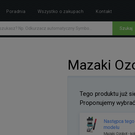
Poradnia
Wszystko o zakupach
Kontakt
Szukaj
Mazaki Ozo
Tego produktu już si
Proponujemy wybrać 
Następca tego
modelu
Mazaki Ozobot - ko