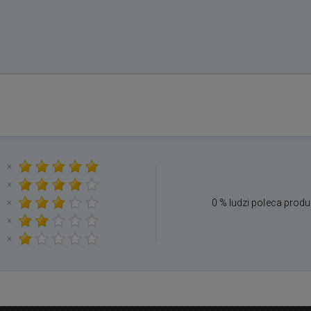
×
×
×
0 % ludzi poleca produ
×
×