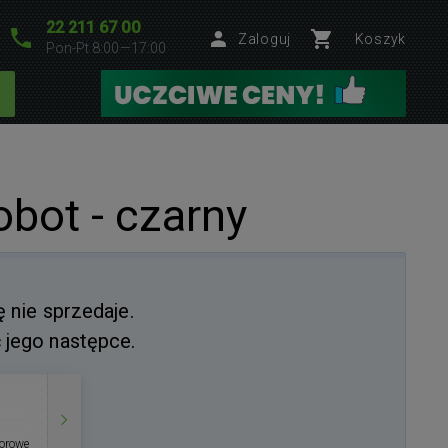
22 211 67 00
Zaloguj
Koszyk
Pon-Pt 8:00—17:00
bot - czarny
ę nie sprzedaje.
jego następce.
lorowe