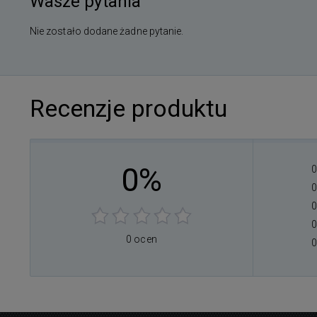
Wasze pytania
Nie zostało dodane żadne pytanie.
Recenzje produktu
0%
0
0
0
0
0 ocen
0