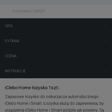
Kod towaru: 100424
OPIS
PYTANIA
OCENA
INSTRUKCJE
iClebo Home łożysko 1szt.:
Zapasowe łożysko do odkurzacza automatycznego
iClebo Home i Smart. Łożyska służą do zapewnienia, by
urządzenia iClebo Home i Smart jeździły jak powinny. Są