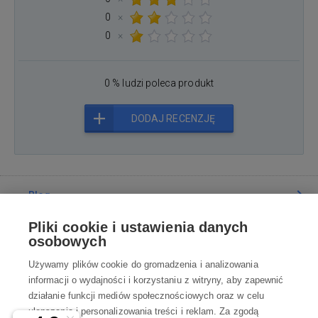
0
×
0
×
0 % ludzi poleca produkt
DODAJ RECENZJĘ
Blog
Pliki cookie i ustawienia danych
Poradnia
osobowych
Używamy plików cookie do gromadzenia i analizowania
Wszystko o zakupach
informacji o wydajności i korzystaniu z witryny, aby zapewnić
działanie funkcji mediów społecznościowych oraz w celu
ulepszania i personalizowania treści i reklam. Za zgodą
Kontakt