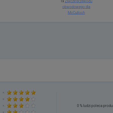
1x
Złącze przewodu
obwodowego dla
McCulloch
×
×
×
0 % ludzi poleca produ
×