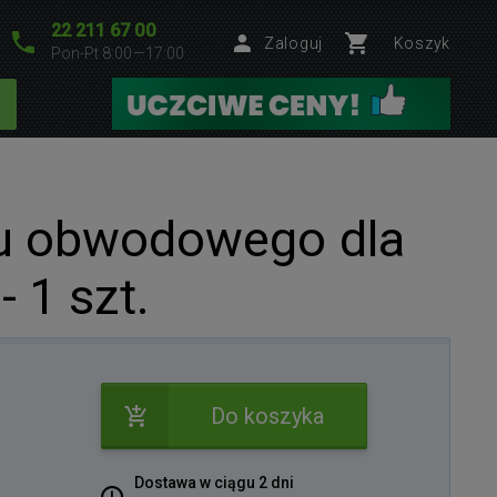
22 211 67 00
Zaloguj
Koszyk
Pon-Pt 8:00—17:00
tu obwodowego dla
 1 szt.
Do koszyka
Dostawa w ciągu 2 dni