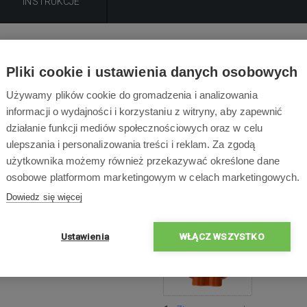
INSTRUKCJE
Opis produktu
Pliki cookie i ustawienia danych osobowych
łącze drutu obwodowego do kosiarki automatycznej McCulloc
Używamy plików cookie do gromadzenia i analizowania
informacji o wydajności i korzystaniu z witryny, aby zapewnić
 dla kosiarek automatycznych: McCulloch ROB R600, McCulloc
działanie funkcji mediów społecznościowych oraz w celu
ulepszania i personalizowania treści i reklam. Za zgodą
użytkownika możemy również przekazywać określone dane
osobowe platformom marketingowym w celach marketingowych.
Dowiedz się więcej
Zawartość opakowa
01
Ustawienia
WŁĄCZ WSZYSTKO