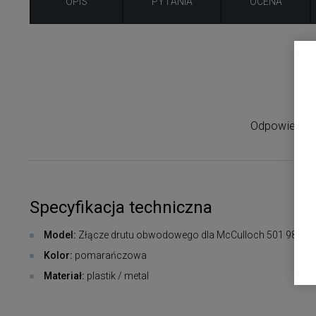
OPIS
PYTANIA
OCENA
Z
Odpowiednie
Specyfikacja techniczna
Model:
Złącze drutu obwodowego dla McCulloch 501 98 02-
Kolor:
pomarańczowa
Materiał:
plastik / metal