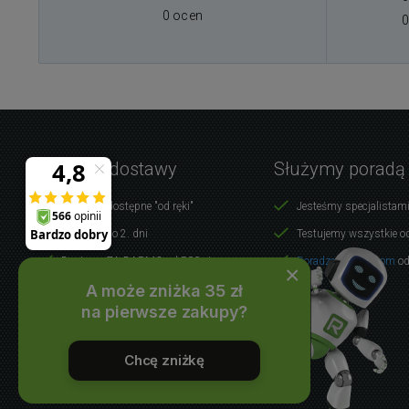
0 ocen
0
Warunki dostawy
Służymy poradą
Produkty dostępne "od ręki"
Jesteśmy specjalistami
Dostawa do 2. dni
Testujemy wszystkie o
Dostawa ZA DARMO od 500 zł
Doradzamy klientom
od
×
A może zniżka 35 zł
WSZYSTKO O ZAKUPACH
na pierwsze zakupy?
Chcę zniżkę