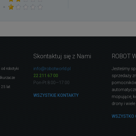
×
Skontaktuj się z Nami
ROBOT 
info@robotworld.pl
Jesteśmy sp
 od robotyki
22 211 67 00
sprzedaży 
dkurzacze
Pon-Pt 8:00—17:00
pomocników
 25 lat
automatyczne
WSZYSTKIE KONTAKTY
mopujące, k
drony i wiele
WSZYSTKO 