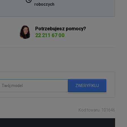
roboczych
Potrzebujesz pomocy?
22 211 67 00
ZWERYFIKUJ
Kod towaru: 101646