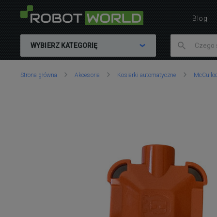
Blog
WYBIERZ KATEGORIĘ
Znajdujesz
Strona główna
Akcesoria
Kosiarki automatyczne
McCullo
się
tutaj: