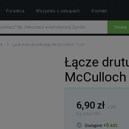
Poradnia
Wszystko o zakupach
Kontakt
Szukaj
ch
Łącze drutu obwodowego dla McCulloch - 1 szt.
Łącze dru
McCulloch -
6,90 zł
z VAT
5,6 zł bez VAT
+5 szt.
Dostępne