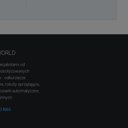
WORLD
ecjalistami od
zrobotyzowanych
 - odkurzacze
, roboty sprzątające,
osiarki automatyczne,
 innych
O NAS