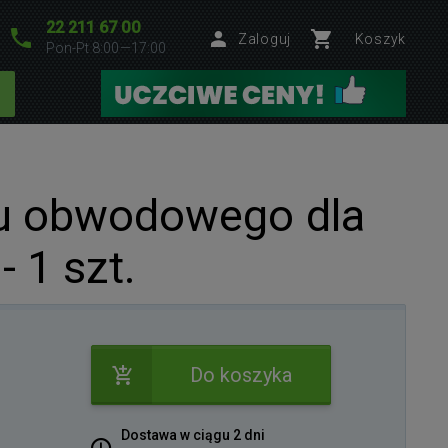
22 211 67 00
Zaloguj
Koszyk
Pon-Pt 8:00—17:00
tu obwodowego dla
 1 szt.
Do koszyka
Dostawa w ciągu 2 dni