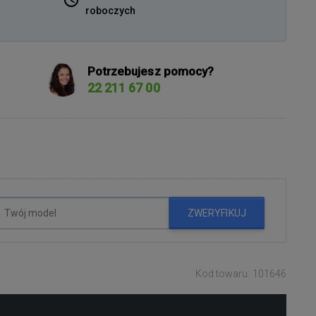
roboczych
Potrzebujesz pomocy?
22 211 67 00
ZWERYFIKUJ
Kod towaru: 101646