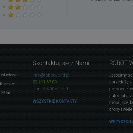
×
×
Skontaktuj się z Nami
ROBOT 
info@robotworld.pl
Jesteśmy sp
 od robotyki
22 211 67 00
sprzedaży 
dkurzacze
Pon-Pt 8:00—17:00
pomocników
 25 lat
automatyczne
WSZYSTKIE KONTAKTY
mopujące, k
drony i wiele
WSZYSTKO 