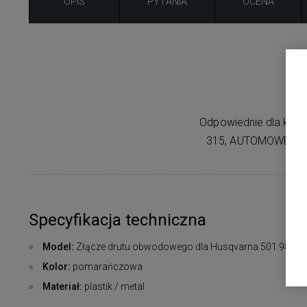
OPIS
PYTANIA
OCENA
Z
Odpowiednie dla ko
315, AUTOMOWER 3
Specyfikacja techniczna
Model:
Złącze drutu obwodowego dla Husqvarna 501 98 02-
Kolor:
pomarańczowa
Materiał:
plastik / metal