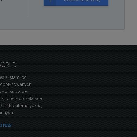
WORLD
ecjalistami od
zrobotyzowanych
 - odkurzacze
, roboty sprzątające,
osiarki automatyczne,
 innych
O NAS