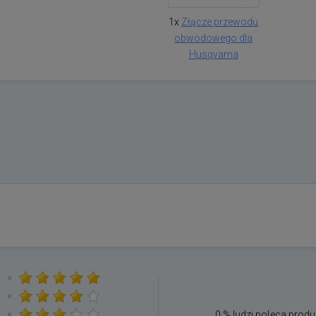
1x
Złącze przewodu
obwodowego dla
Husqvarna
×
×
×
0 % ludzi poleca produ