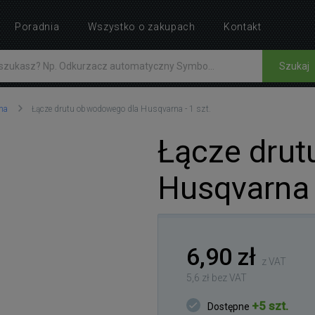
Poradnia
Wszystko o zakupach
Kontakt
Szukaj
na
Łącze drutu obwodowego dla Husqvarna - 1 szt.
Łącze dru
Husqvarna -
6,90 zł
z VAT
5,6 zł bez VAT
+5 szt.
Dostępne