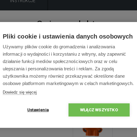
INSTRUKCJE
Opis produktu
Pliki cookie i ustawienia danych osobowych
łącze drutu obwodowego do kosiarki automatycznej Husqvarn
Używamy plików cookie do gromadzenia i analizowania
informacji o wydajności i korzystaniu z witryny, aby zapewnić
siarek automatycznych: Husqvarna AUTOMOWER 105, AUTOM
działanie funkcji mediów społecznościowych oraz w celu
15X, AUTOMOWER 420, AUTOMOWER 430X, AUTOMOWER 450
ulepszania i personalizowania treści i reklam. Za zgodą
użytkownika możemy również przekazywać określone dane
osobowe platformom marketingowym w celach marketingowych.
Dowiedz się więcej
Zawartość opakowa
Ustawienia
WŁĄCZ WSZYSTKO
01