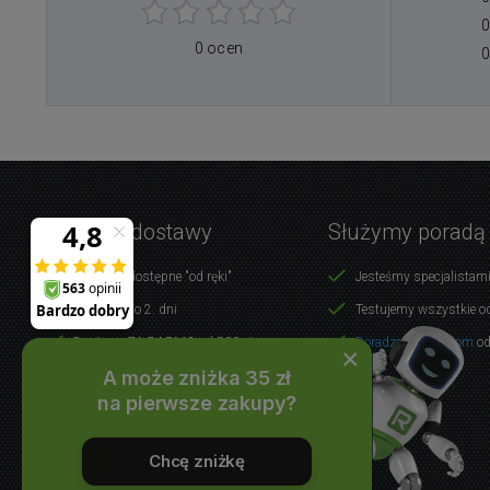
0
0 ocen
0
Warunki dostawy
Służymy poradą
Produkty dostępne "od ręki"
Jesteśmy specjalistami
Dostawa do 2. dni
Testujemy wszystkie o
Dostawa ZA DARMO od 500 zł
Doradzamy klientom
od
×
A może zniżka 35 zł
WSZYSTKO O ZAKUPACH
na pierwsze zakupy?
Chcę zniżkę