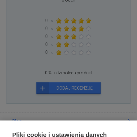
0 ocen
0
×
0
×
0
×
0
×
0
×
0 % ludzi poleca produkt
DODAJ RECENZJĘ
Blog
Pliki cookie i ustawienia danych