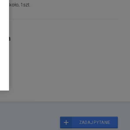
ra: koło, 1szt.
nia
ZADAJ PYTANIE