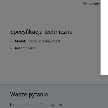
Koło zapasowe 
Specyfikacja techniczna
Model:
iRobot Scooba Wheel
Kolor:
czarny
Wasze pytania
Nie zostało dodane żadne pytanie.