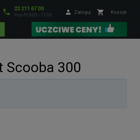
22 211 67 00
Zaloguj
Koszyk
Pon-Pt 8:00—17:00
t Scooba 300