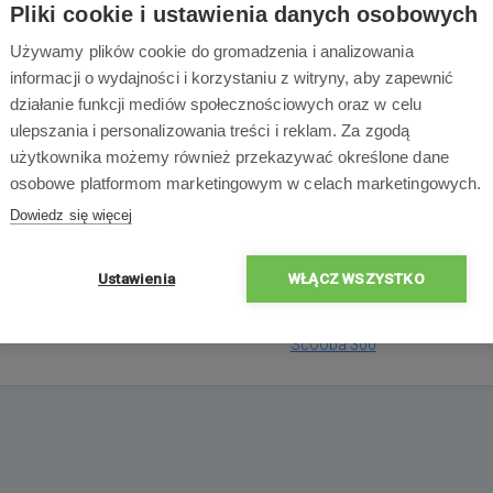
Pliki cookie i ustawienia danych osobowych
do robotów iRobot Scooba serii 300 - 385 i 390. Zestaw zawie
Używamy plików cookie do gromadzenia i analizowania
informacji o wydajności i korzystaniu z witryny, aby zapewnić
działanie funkcji mediów społecznościowych oraz w celu
ulepszania i personalizowania treści i reklam. Za zgodą
Zawartość opakowa
użytkownika możemy również przekazywać określone dane
osobowe platformom marketingowym w celach marketingowych.
Dowiedz się więcej
Ustawienia
WŁĄCZ WSZYSTKO
1x
Koło iRobot
Scooba 300