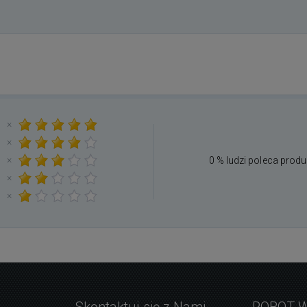
×
×
×
0 % ludzi poleca produ
×
×