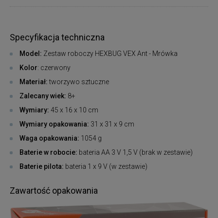
Specyfikacja techniczna
Model:
Zestaw roboczy HEXBUG VEX Ant - Mrówka
Kolor
: czerwony
Materiał:
tworzywo sztuczne
Zalecany wiek:
8+
Wymiary:
45 x 16 x 10 cm
Wymiary opakowania:
31 x 31 x 9 cm
Waga opakowania:
1054 g
Baterie w robocie:
bateria AA 3 V 1,5 V (brak w zestawie)
Baterie pilota:
bateria 1 x 9 V (w zestawie)
Zawartość opakowania