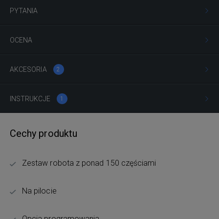
PYTANIA
OCENA
AKCESORIA
2
INSTRUKCJE
1
Cechy produktu
Zestaw robota z ponad 150 częściami
Na pilocie
Opcja programowania