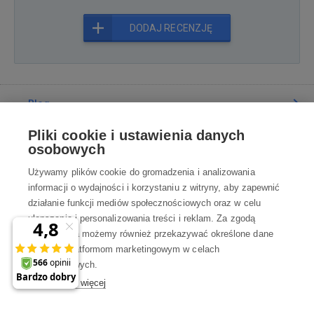
DODAJ RECENZJĘ
Blog
Pliki cookie i ustawienia danych
Poradnia
osobowych
Używamy plików cookie do gromadzenia i analizowania
Wszystko o zakupach
informacji o wydajności i korzystaniu z witryny, aby zapewnić
działanie funkcji mediów społecznościowych oraz w celu
ulepszania i personalizowania treści i reklam. Za zgodą
Kontakt
użytkownika możemy również przekazywać określone dane
osobowe platformom marketingowym w celach
Skontaktuj się z Nami
marketingowych.
Dowiedz się więcej
info@robotworld.pl