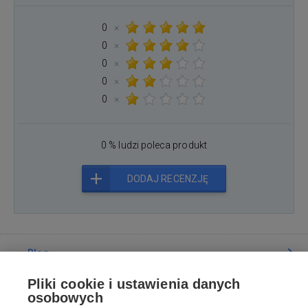
0
×
0
×
0
×
0
×
0
×
0 % ludzi poleca produkt
DODAJ RECENZJĘ
Blog
Pliki cookie i ustawienia danych
Poradnia
osobowych