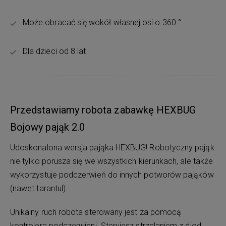
Może obracać się wokół własnej osi o 360 °
Dla dzieci od 8 lat
Przedstawiamy robota zabawkę HEXBUG
Bojowy pająk 2.0
Udoskonalona wersja pająka HEXBUG! Robotyczny pająk
nie tylko porusza się we wszystkich kierunkach, ale także
wykorzystuje podczerwień do innych potworów pająków
(nawet tarantul).
Unikalny ruch robota sterowany jest za pomocą
kontrolera podczerwieni. Sterujesz strzelaniem z diod