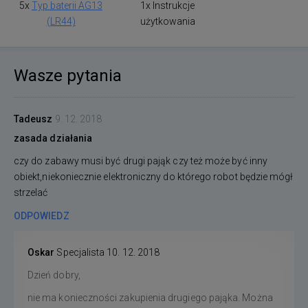
5x
Typ baterii AG13
1x Instrukcje
(LR44)
użytkowania
Wasze pytania
Tadeusz
9. 12. 2018
zasada działania
czy do zabawy musi być drugi pająk czy też może być inny
obiekt,niekoniecznie elektroniczny do którego robot będzie mógł
strzelać
ODPOWIEDZ
Oskar
Specjalista
10. 12. 2018
Dzień dobry,
nie ma konieczności zakupienia drugiego pająka. Można