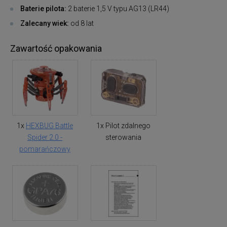
Baterie pilota:
2 baterie 1,5 V typu AG13 (LR44)
Zalecany wiek:
od 8 lat
Zawartość opakowania
1x
HEXBUG Battle
1x Pilot zdalnego
Spider 2.0 -
sterowania
pomarańczowy