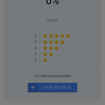
0%
0 ocen
0
×
0
×
0
×
0
×
0
×
0 % ludzi poleca produkt
DODAJ RECENZJĘ