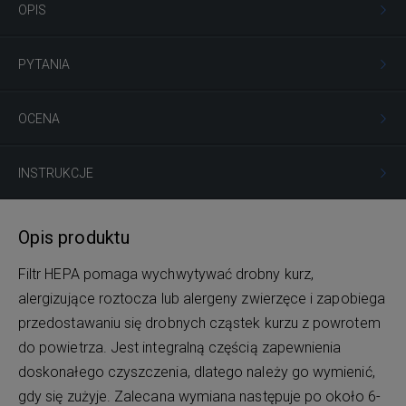
OPIS
PYTANIA
OCENA
INSTRUKCJE
Opis produktu
Filtr HEPA pomaga wychwytywać drobny kurz,
alergizujące roztocza lub alergeny zwierzęce i zapobiega
przedostawaniu się drobnych cząstek kurzu z powrotem
do powietrza. Jest integralną częścią zapewnienia
doskonałego czyszczenia, dlatego należy go wymienić,
gdy się zużyje. Zalecana wymiana następuje po około 6-