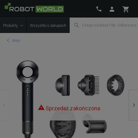
Produkty
Wszystko o zakupach
Wróć
Poprzedni
Na
Sprzedaż zakończona