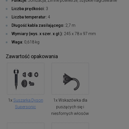
Funkcje:
Jonizacja, Zimne powietrze, Szybkie nagrzewanie
Liczba prędkości:
3
Liczba temperatur:
4
Długość kabla zasilającego:
2,7 m
Wymiary (wys. x szer. x gł.):
245 x 78 x 97 mm
Waga:
0,618 kg
Zawartość opakowania
1x
Suszarka Dyson
1x Wskazówka dla
Supersonic
puszących się i
niesfornych włosów