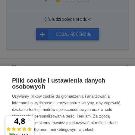
0 % ludzi poleca produkt
DODAJ RECENZJĘ
Blog
Pliki cookie i ustawienia danych
Poradnia
osobowych
Używamy plików cookie do gromadzenia i analizowania
Wszystko o zakupach
informacji o wydajności i korzystaniu z witryny, aby zapewnić
działanie funkcji mediów społecznościowych oraz w celu
ulepszania i personalizowania treści i reklam. Za zgodą
Kontakt
użytkownika możemy również przekazywać określone dane
osobowe platformom marketingowym w celach