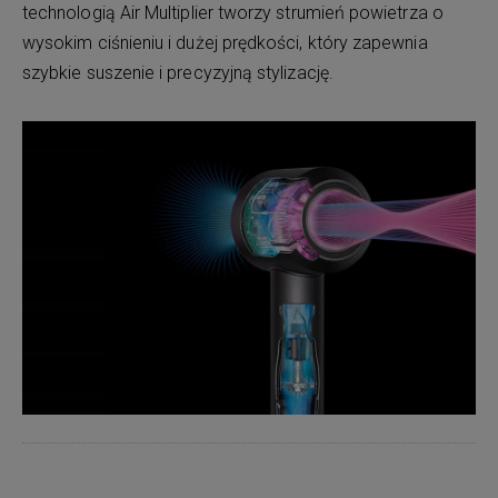
technologią Air Multiplier tworzy strumień powietrza o
wysokim ciśnieniu i dużej prędkości, który zapewnia
szybkie suszenie i precyzyjną stylizację.