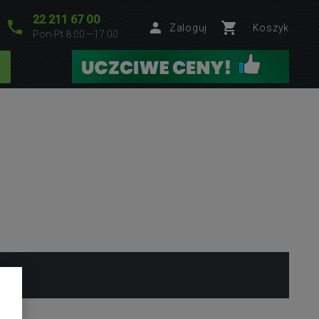
22 211 67 00
Zaloguj
Koszyk
Pon-Pt 8:00—17:00
U