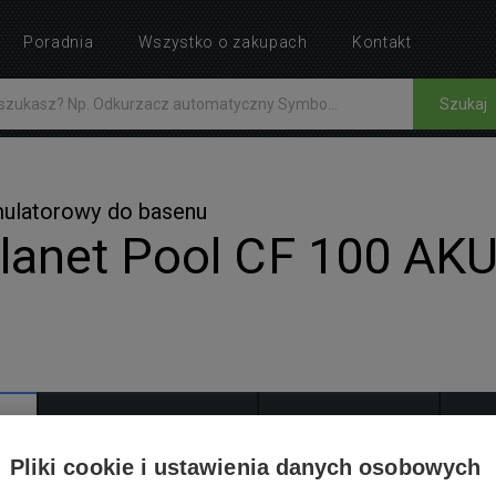
Poradnia
Wszystko o zakupach
Kontakt
Szukaj
mulatorowy do basenu
anet Pool CF 100 AK
AKCESORIA
INSTRUKCJE
4
Pliki cookie i ustawienia danych osobowych