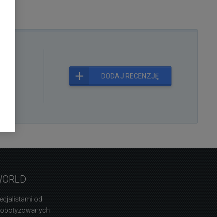
kt
DODAJ RECENZJĘ
WORLD
ecjalistami od
zrobotyzowanych