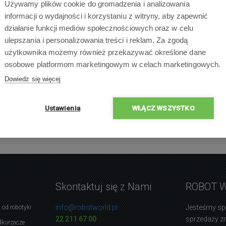
Używamy plików cookie do gromadzenia i analizowania
informacji o wydajności i korzystaniu z witryny, aby zapewnić
działanie funkcji mediów społecznościowych oraz w celu
ulepszania i personalizowania treści i reklam. Za zgodą
użytkownika możemy również przekazywać określone dane
×
osobowe platformom marketingowym w celach marketingowych.
×
×
0 % ludzi poleca produ
Dowiedz się więcej
×
×
Ustawienia
WŁĄCZ WSZYSTKO
Skontaktuj się z Nami
ROBOT 
info@robotworld.pl
Jesteśmy sp
 od robotyki
22 211 67 00
sprzedaży 
dkurzacze