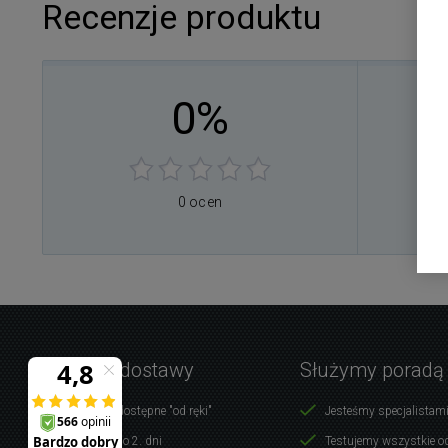
Recenzje produktu
0%
0
0
0
0
0 ocen
0
Warunki dostawy
Służymy poradą
Produkty dostępne "od ręki"
Jesteśmy specjalistami
Dostawa do 2. dni
Testujemy wszystkie o