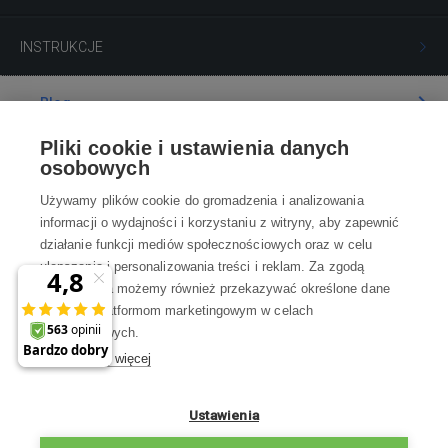
INSTRUKCJE
Blog
Pliki cookie i ustawienia danych
Poradnia
osobowych
Używamy plików cookie do gromadzenia i analizowania
Wszystko o zakupach
informacji o wydajności i korzystaniu z witryny, aby zapewnić
działanie funkcji mediów społecznościowych oraz w celu
ulepszania i personalizowania treści i reklam. Za zgodą
Kontakt
użytkownika możemy również przekazywać określone dane
osobowe platformom marketingowym w celach
Skontaktuj się z Nami
marketingowych.
Dowiedz się więcej
info@robotworld.pl
×
A może zniżka 35 zł
22 211 67 00
Pon-Pt 8:00—17:00
Ustawienia
na pierwsze zakupy?