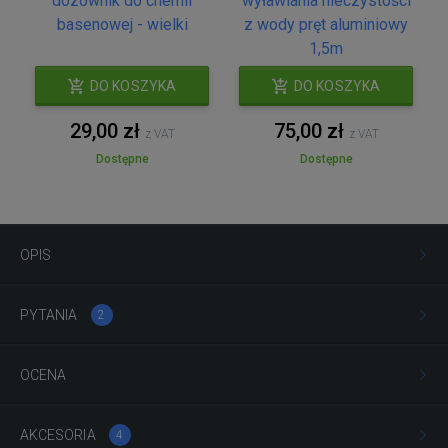
dozownik do chemii
wyławiania nieczystości
basenowej - wielki
z wody pręt aluminiowy
1,5m
DO KOSZYKA
DO KOSZYKA
29,00 zł
75,00 zł
z VAT
z VAT
Dostępne
Dostępne
OPIS
PYTANIA
2
OCENA
AKCESORIA
4