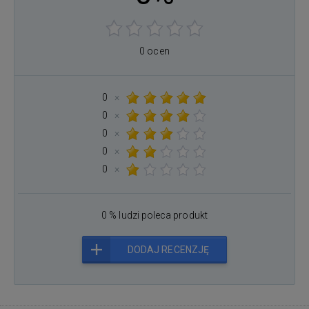
0 ocen
0
×
0
×
0
×
0
×
0
×
0 % ludzi poleca produkt
DODAJ RECENZJĘ