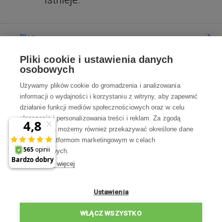
Blog
Pliki cookie i ustawienia danych
Poradnia
osobowych
Używamy plików cookie do gromadzenia i analizowania
Wszystko o zakupach
informacji o wydajności i korzystaniu z witryny, aby zapewnić
działanie funkcji mediów społecznościowych oraz w celu
ulepszania i personalizowania treści i reklam. Za zgodą
Kontakt
użytkownika możemy również przekazywać określone dane
osobowe platformom marketingowym w celach
Skontaktuj się z Nami
marketingowych.
Dowiedz się więcej
info@robotworld.pl
22 211 67 00
Pon-Pt 8:00—17:00
Ustawienia
WSZYSTKIE KONTAKTY
WŁĄCZ WSZYSTKO