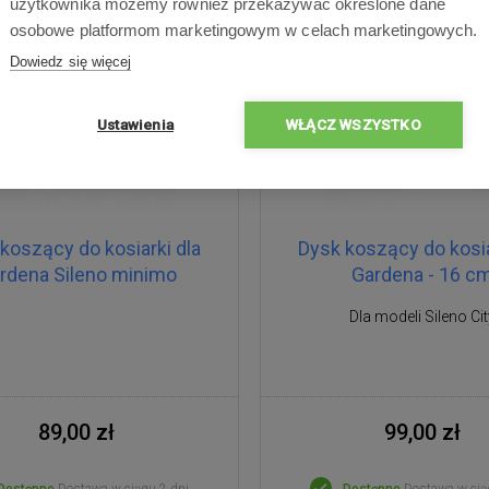
użytkownika możemy również przekazywać określone dane
osobowe platformom marketingowym w celach marketingowych.
Dowiedz się więcej
Ustawienia
WŁĄCZ WSZYSTKO
koszący do kosiarki dla
Dysk koszący do kosia
rdena Sileno minimo
Gardena - 16 c
Dla modeli Sileno Cit
89,00 zł
99,00 zł