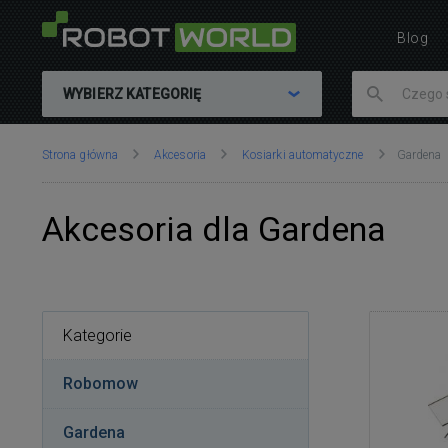
Blog
WYBIERZ KATEGORIĘ
Znajdujesz
Strona główna
Akcesoria
Kosiarki automatyczne
Gardena
się
tutaj:
Akcesoria dla Gardena
Kategorie
Robomow
Gardena