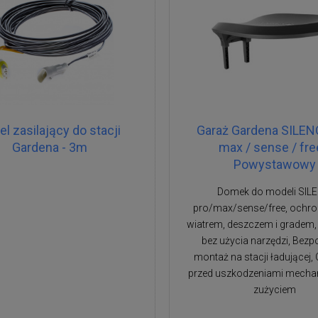
el zasilający do stacji
Garaż Gardena SILENO
Gardena - 3m
max / sense / fre
Powystawowy
Domek do modeli SIL
pro/max/sense/free, ochro
wiatrem, deszczem i gradem, 
bez użycia narzędzi, Bezp
montaż na stacji ładującej
przed uszkodzeniami mechan
zużyciem