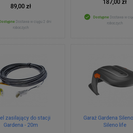
187,00 zł
89,00 zł
Dostępne
Dostawa w cią
Dostępne
Dostawa w ciągu 2 dni
roboczych
roboczych
el zasilający do stacji
Garaż Gardena Sileno 
Gardena - 20m
Sileno life