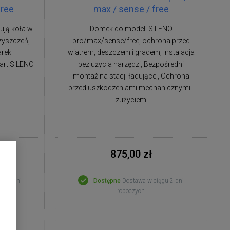
free
max / sense / free
ują koła w
Domek do modeli SILENO
czyszczeń,
pro/max/sense/free, ochrona przed
arek
wiatrem, deszczem i gradem, Instalacja
art SILENO
bez użycia narzędzi, Bezpośredni
montaż na stacji ładującej, Ochrona
przed uszkodzeniami mechanicznymi i
zużyciem
875,00 zł
gu 2 dni
Dostępne
Dostawa w ciągu 2 dni
roboczych