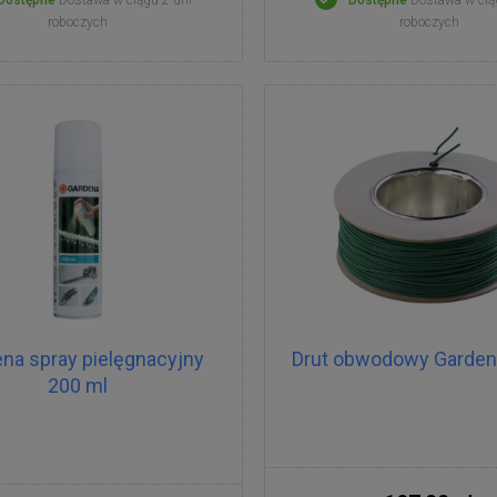
Dostępne
Dostawa w ciągu 2 dni
Dostępne
Dostawa w cią
roboczych
roboczych
na spray pielęgnacyjny
Drut obwodowy Garden
200 ml