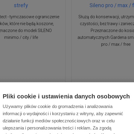
strefy
Sileno pro / max / 
ect - tymczasowe ograniczenie
Służą do konserwacji, utrzym
ków, które nie będą koszone,
czystości, bez trawy i zanie
znaczone do modeli SILENO
Przeznaczone do kosi
minimo / city / life
automatycznych Gardena sm
pro / max / free
445,00 zł
99,00 zł
Pliki cookie i ustawienia danych osobowych
Dostępne
Dostawa w ciągu 2 dni
Dostępne
Dostawa w cią
Używamy plików cookie do gromadzenia i analizowania
roboczych
roboczych
informacji o wydajności i korzystaniu z witryny, aby zapewnić
działanie funkcji mediów społecznościowych oraz w celu
ulepszania i personalizowania treści i reklam. Za zgodą