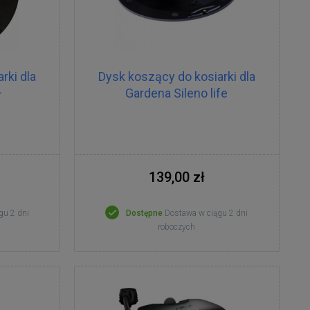
rki dla
Dysk koszący do kosiarki dla
+
Gardena Sileno life
139,00 zł
gu 2 dni
Dostępne
Dostawa w ciągu 2 dni
roboczych