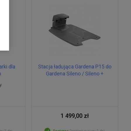
rki dla
Stacja ładująca Gardena P15 do
m
Gardena Sileno / Sileno +
y
1 499,00 zł