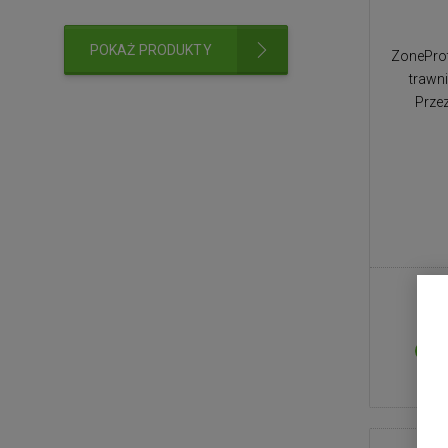
POKAŻ PRODUKTY
ZoneProt
trawni
Prze