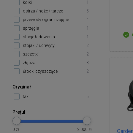
kołki
1
ostrza / noże / tarcze
5
przewody ograniczające
4
sprzęgła
1
stacje ładowania
1
stojaki / uchwyty
2
szczotki
2
złącza
3
środki czyszczące
2
Oryginał
tak
6
Prețul
0
zł
2 000
zł
Garden