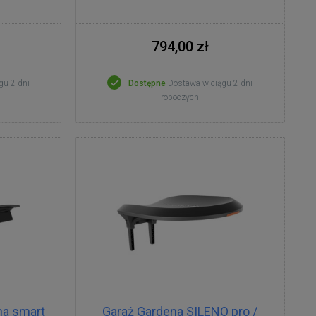
794,00 zł
gu 2 dni
Dostępne
Dostawa w ciągu 2 dni
roboczych
na smart
Garaż Gardena SILENO pro /