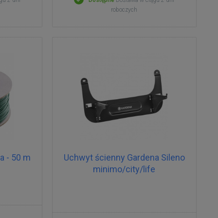
gu 2 dni
Dostępne
Dostawa w ciągu 2 dni
roboczych
a - 50 m
Uchwyt ścienny Gardena Sileno
minimo/city/life