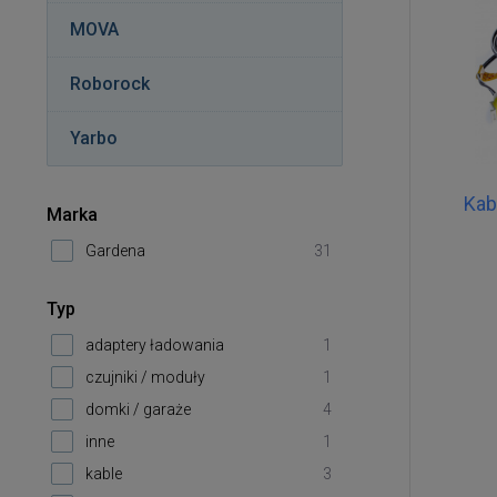
MOVA
Roborock
Yarbo
Kab
Marka
Gardena
31
Typ
adaptery ładowania
1
czujniki / moduły
1
domki / garaże
4
inne
1
kable
3