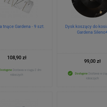
a tnące Gardena - 9 szt.
Dysk koszący do kosia
Gardena Sileno
108,90 zł
99,00 zł
Dostępne
Dostawa w ciągu 2 dni
Dostępne
Dostawa w cią
roboczych
roboczych