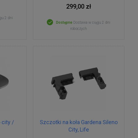
299,00 zł
gu 2 dni
Dostępne
Dostawa w ciągu 2 dni
roboczych
city /
Szczotki na koła Gardena Sileno
City, Life