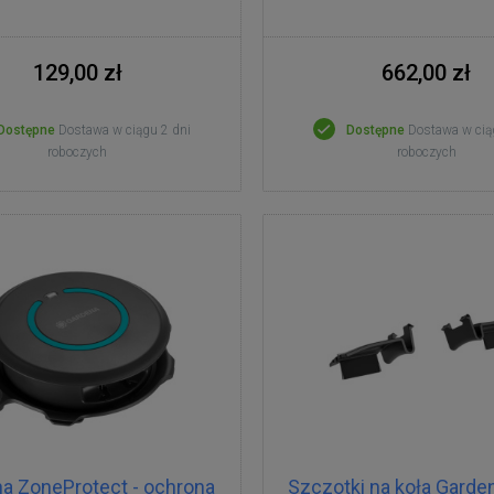
129,00 zł
662,00 zł
Dostępne
Dostawa w ciągu 2 dni
Dostępne
Dostawa w cią
roboczych
roboczych
a ZoneProtect - ochrona
Szczotki na koła Garde