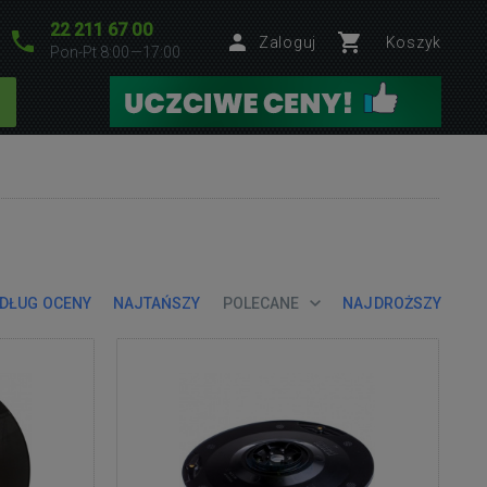
22 211 67 00
Zaloguj
Koszyk
Pon-Pt 8:00—17:00
DŁUG OCENY
NAJTAŃSZY
POLECANE
NAJDROŻSZY