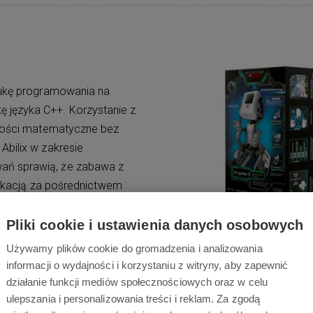
naukę programowania na
 języka C++. Korzystanie z
olności matematyczne bez
 Abilix w zakresie
ań sprawią, że zabawa z
plikacją za pośrednictwem
timedialne instrukcje
ląd, czynią zabawkę
Pliki cookie i ustawienia danych osobowych
rodukty z serii Krypton
Używamy plików cookie do gromadzenia i analizowania
ki czemu każdy będzie w
informacji o wydajności i korzystaniu z witryny, aby zapewnić
działanie funkcji mediów społecznościowych oraz w celu
ulepszania i personalizowania treści i reklam. Za zgodą