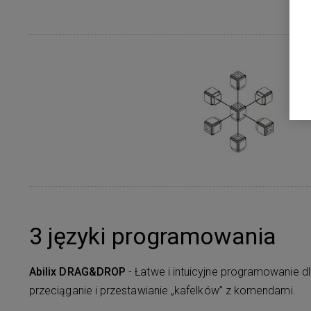
3 języki programowania
Abilix DRAG&DROP
- Łatwe i intuicyjne programowanie d
przeciąganie i przestawianie „kafelków” z komendami.