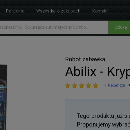
Poradnia
Wszystko o zakupach
Kontakt
Szukaj
Robot zabawka
Abilix - Kry
1 Recenzja
Tego produktu już si
Proponujemy wybrać 