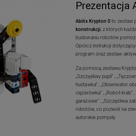
Prezentacja A
Abilix Krypton 0
to zestaw 
konstrukcji
, z których każd
budowaniu robotów pomoże 
Oprócz instrukcji dotycząc
program oraz zestaw aktyw
Za pomocą zestawu Krypton
„Szczęśliwy pupil” , „Tęczow
huśtawka” , „Obserwator obcy
ciężarówka” , „Robot-krab” , 
garażowe” , „Szczęśliwa ża
robotów, co pozwoli na stw
autorskie pomysły.