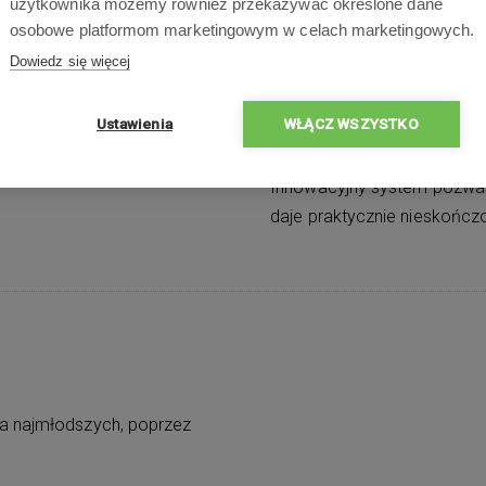
użytkownika możemy również przekazywać określone dane
osobowe platformom marketingowym w celach marketingowych.
Dowiedz się więcej
6 – stronne 
Ustawienia
WŁĄCZ WSZYSTKO
Innowacyjny system pozwala
daje praktycznie nieskończ
la najmłodszych, poprzez