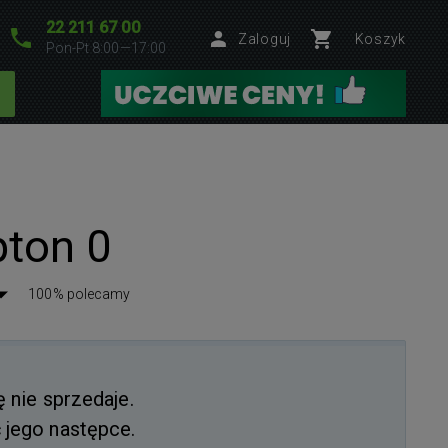
22 211 67 00
Zaloguj
Koszyk
Pon-Pt 8:00—17:00
pton 0
100% polecamy
ę nie sprzedaje.
jego następce.