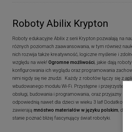
Roboty Abilix Krypton
Roboty edukacyjne Abilix z serii Krypton pozwalają na 
różnych poziomach zaawansowania, w tym również naukę
nich rozwija także kreatywność, logiczne myślenie i zd
względu na wiek!
Ogromne możliwości
, jakie dają roboty
konfigurowania ich wyglądu oraz programowania zachow
nimi nigdy się nie znudzi. Każdy z robotów łączy się z a
wbudowanego modułu Wi-Fi. Przystępne i przejrzyste, mul
obsługi, budowania i programowania, oraz przyjazny wyg
odpowiednią nawet dla dzieci w wieku 3 lat! Dodatkowo, p
zawierają
mnóstwo materiałów w języku polskim
, dzię
stanie poznać bliżej fascynujący świat robotyki.