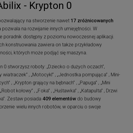
bilix - Krypton 0
pozwalający na stworzenie nawet
17 zróżnicowanych
a pozwala na rozwijanie innych umiejętności. W
poradnik dostępny z poziomu nowoczesnej aplikacji.
ych konstruowania zawiera on także przykładowy
ności, których może podjąć się maszyna.
 0 stworzysz roboty: „Dziecko o dużych oczach”,
y wiatraczek” , „Motocykl” , „Jednostka pompująca” , Mini-
ch” , „Krypton grający na bębnach” , „Papuga” , „Mini
„Robot kołowy” , „Foka” , „Huśtawka” , „Katapulta” , Drzwi
ba”. Zestaw posiada
409 elementów
do budowy
orzenie wielu innych robotów, w oparciu o swoje