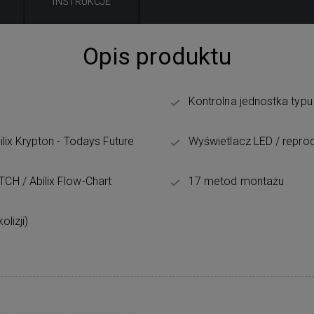
INSTRUKCJE
Opis produktu
Kontrolna jednostka typu
lix Krypton - Todays Future
Wyświetlacz LED / repro
H / Abilix Flow-Chart
17 metod montażu
olizji)