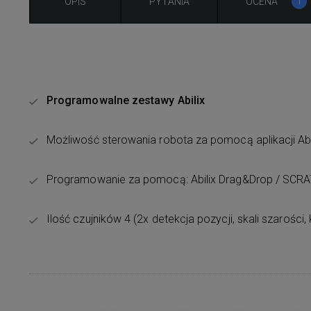
OPIS
PYTANIA
OCENA
1
Programowalne zestawy Abilix
Możliwość sterowania robota za pomocą aplikacji Abi
Programowanie za pomocą: Abilix Drag&Drop / SCRATC
Ilość czujników 4 (2x detekcja pozycji, skali szarości, k