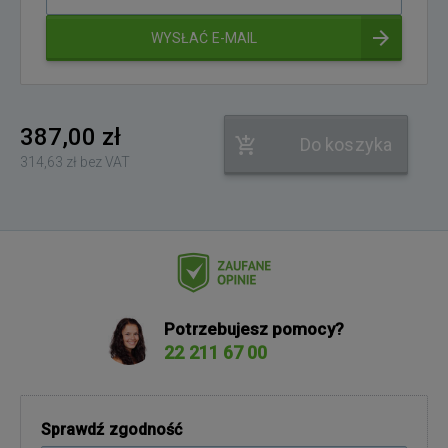
adres
e-
WYSŁAĆ E-MAIL
mail
387,00 zł
Do koszyka
314,63 zł bez VAT
Potrzebujesz pomocy?
22 211 67 00
Sprawdź zgodność