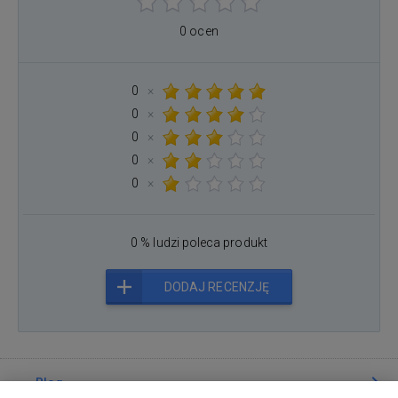
0 ocen
0
×
0
×
0
×
0
×
0
×
0 % ludzi poleca produkt
DODAJ RECENZJĘ
Blog