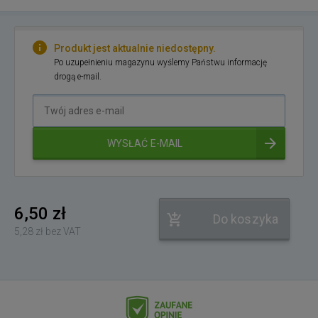
Produkt jest aktualnie niedostępny.
Po uzupełnieniu magazynu wyślemy Państwu informację
drogą e-mail.
Twój
adres
e-
WYSŁAĆ E-MAIL
mail
6,50 zł
Do koszyka
5,28 zł bez VAT