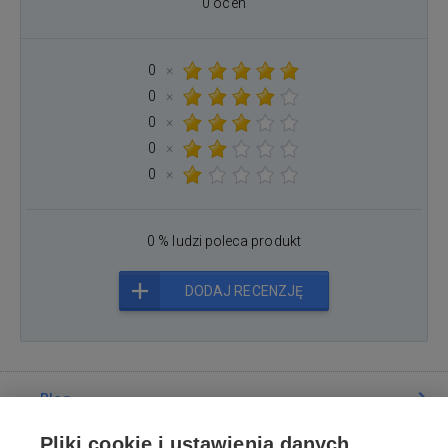
0 ocen
0
×
0
×
0
×
0
×
0
×
0 % ludzi poleca produkt
DODAJ RECENZJĘ
Blog
Pliki cookie i ustawienia danych