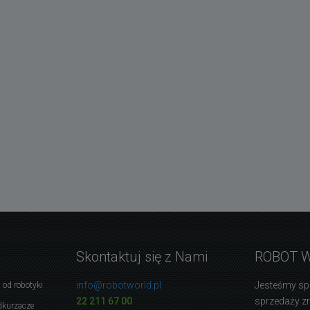
Skontaktuj się z Nami
ROBOT 
info@robotworld.pl
Jesteśmy sp
 od robotyki
22 211 67 00
sprzedaży 
dkurzacze