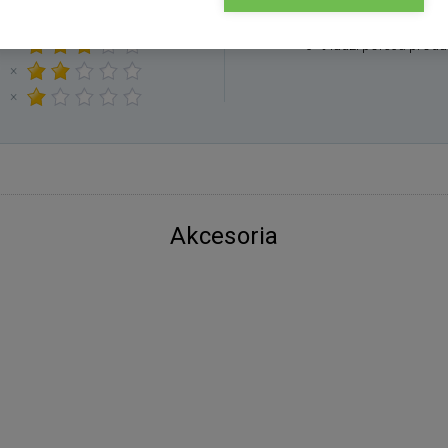
×
×
0 % ludzi poleca produ
×
×
Akcesoria