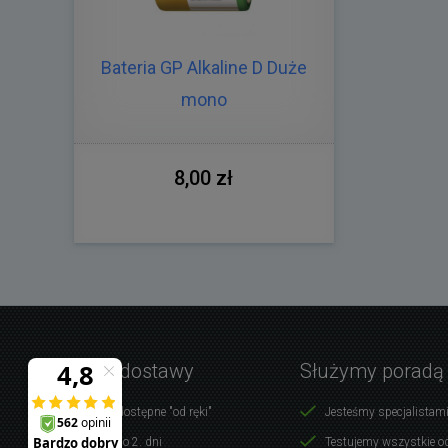
Bateria GP Alkaline D Duże
mono
8,00 zł
Warunki dostawy
Służymy poradą
Produkty dostępne "od ręki"
Jesteśmy specjalistami
Dostawa do 2. dni
Testujemy wszystkie o