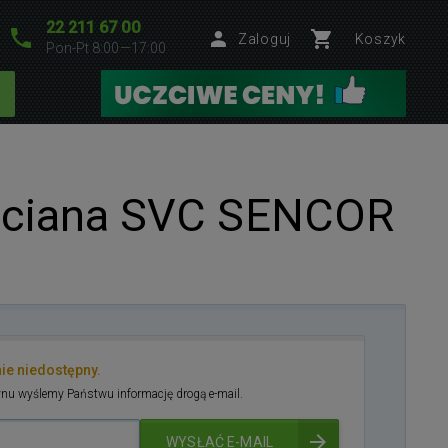
22 211 67 00
Zaloguj
Koszyk
Pon-Pt 8:00—17:00
 ściana SVC SENCOR
nie niedostępny.
nu wyślemy Państwu informację drogą e-mail.
WYSŁAĆ E-MAIL