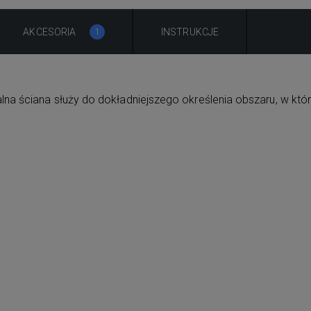
AKCESORIA
INSTRUKCJE
1
lna ściana służy do dokładniejszego określenia obszaru, w k