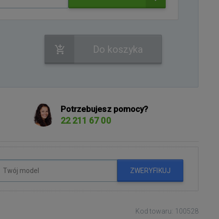
Do koszyka
Potrzebujesz pomocy?
22 211 67 00
ZWERYFIKUJ
Kod towaru: 100528