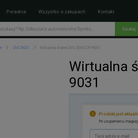
Poradnia
Wszystko o zakupach
Kontakt
Szukaj
or
SVC 9031
Wirtualna ściana SVC SENCOR 9031
Wirtualna
9031
Produkt jest aktual
Po uzupełnieniu magazy
Twój