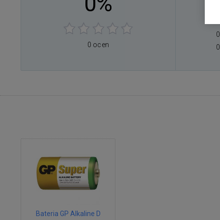
0%
0
0
0
0 ocen
0
Bateria GP Alkaline D