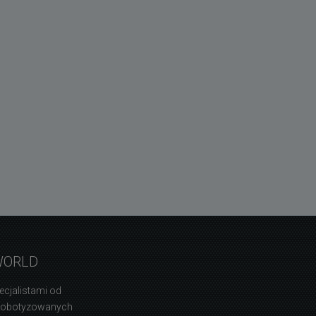
WORLD
ecjalistami od
zrobotyzowanych