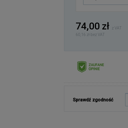
adres
e-
mail
74,00 zł
z VAT
60,16 zł bez VAT
Sprawdź zgodność