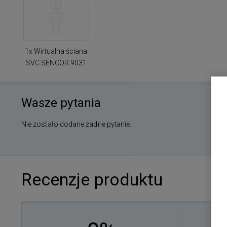
1x Wirtualna ściana
SVC SENCOR 9031
Wasze pytania
Nie zostało dodane żadne pytanie.
Recenzje produktu
0