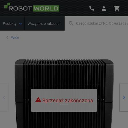
Produkty
Wszystko o zakupach
Wróć
Poprzedni
Na
Sprzedaż zakończona