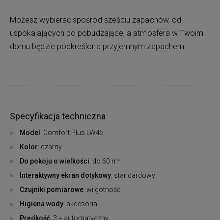
Możesz wybierać spośród sześciu zapachów, od
uspokajających po pobudzające, a atmosfera w Twoim
domu będzie podkreślona przyjemnym zapachem.
Specyfikacja techniczna
Model
: Comfort Plus LW45
Kolor
: czarny
Do pokoju o wielkości
: do 60 m²
Interaktywny ekran dotykowy
: standardowy
Czujniki pomiarowe
: wilgotność
Higiena wody
: akcesoria
Prędkość
: 3 + automatyczny