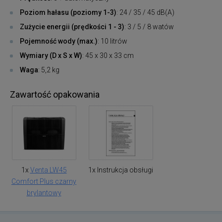
Poziom hałasu (poziomy 1-3)
: 24 / 35 / 45 dB(A)
Zużycie energii (prędkości 1 - 3)
: 3 / 5 / 8 watów
Pojemność wody (max.)
: 10 litrów
Wymiary (D x S x W)
: 45 x 30 x 33 cm
Waga
: 5,2 kg
Zawartość opakowania
1x
Venta LW45
1x Instrukcja obsługi
Comfort Plus czarny
brylantowy