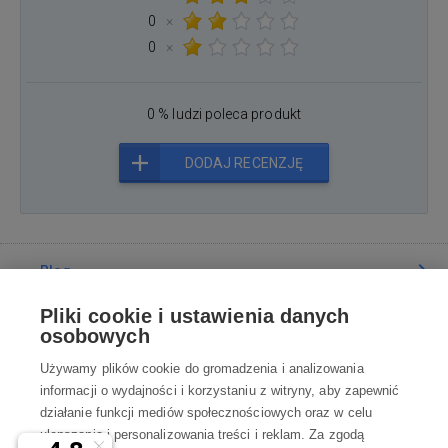
0
×
0
×
0 % ludzi poleca produkt
DODAJ RECENZJĘ
Blog
Pliki cookie i ustawienia danych
Poradnia
osobowych
Używamy plików cookie do gromadzenia i analizowania
Wszystko o zakupach
informacji o wydajności i korzystaniu z witryny, aby zapewnić
działanie funkcji mediów społecznościowych oraz w celu
ulepszania i personalizowania treści i reklam. Za zgodą
Kontakt