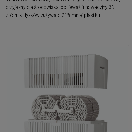
przyjazny dla środowiska, ponieważ innowacyjny 3D
zbiornik dysków zużywa o 31% mniej plastiku.