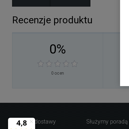
Recenzje produktu
0%
0
0
0
0
0 ocen
0
Warunki dostawy
Służymy poradą