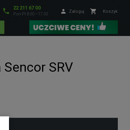
22 211 67 00
Zaloguj
Koszyk
Pon-Pt 8:00—17:00
a Sencor SRV