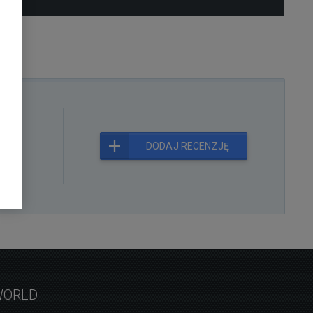
kt
DODAJ RECENZJĘ
WORLD