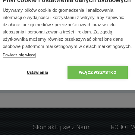
Używamy plików cookie do gromadzenia i analizowania
informacji o wydajności i korzystaniu z witryny, aby zapewnić
działanie funkcji mediów społecznościowych oraz w celu
ulepszania i personalizowania treści i reklam. Za zgodą
użytkownika możemy również przekazywać określone dane
osobowe platformom marketingowym w celach marketingowych.
×
×
Dowiedz się więcej
×
0 % ludzi poleca produ
×
Ustawienia
WŁĄCZ WSZYSTKO
×
Skontaktuj się z Nami
ROBOT 