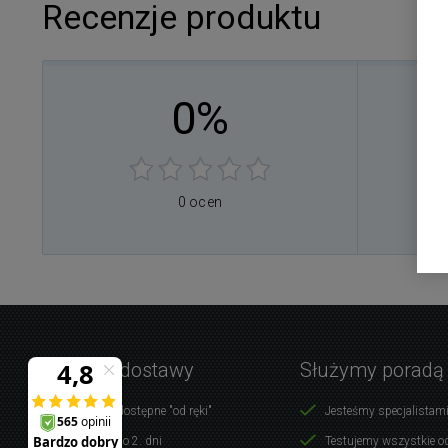
Recenzje produktu
0%
0
0
0
0
0 ocen
0
Warunki dostawy
Służymy poradą
Produkty dostępne "od ręki"
Jesteśmy specjalistami
Dostawa do 2. dni
Testujemy wszystkie o