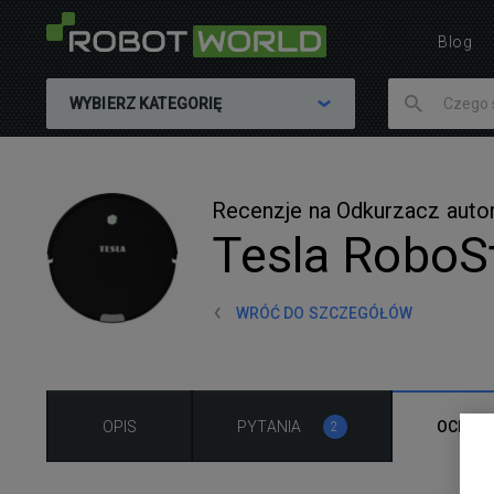
Blog
WYBIERZ KATEGORIĘ
Recenzje na Odkurzacz aut
Tesla RoboSt
WRÓĆ DO SZCZEGÓŁÓW
OPIS
PYTANIA
OCENA
2