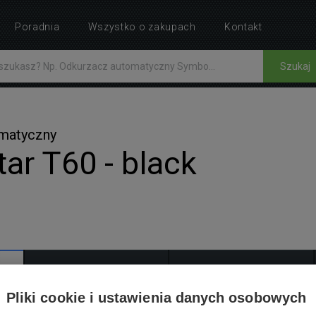
Poradnia
Wszystko o zakupach
Kontakt
Szukaj
omatyczny
ar T60 - black
AKCESORIA
INSTRUKCJE
13
1
Pliki cookie i ustawienia danych osobowych