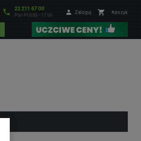
22 211 67 00
Zaloguj
Koszyk
Pon-Pt 8:00—17:00