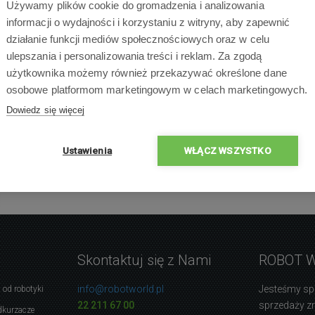
Używamy plików cookie do gromadzenia i analizowania
informacji o wydajności i korzystaniu z witryny, aby zapewnić
działanie funkcji mediów społecznościowych oraz w celu
ulepszania i personalizowania treści i reklam. Za zgodą
użytkownika możemy również przekazywać określone dane
×
osobowe platformom marketingowym w celach marketingowych.
×
×
0 % ludzi poleca produ
Dowiedz się więcej
×
×
Ustawienia
WŁĄCZ WSZYSTKO
Skontaktuj się z Nami
ROBOT 
info@robotworld.pl
Jesteśmy sp
 od robotyki
22 211 67 00
sprzedaży 
dkurzacze