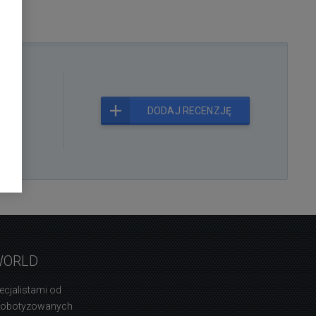
kt
DODAJ RECENZJĘ
WORLD
ecjalistami od
zrobotyzowanych