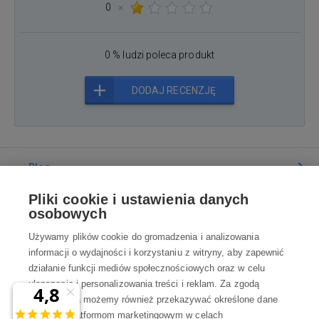
0
×
0 % ludzi poleca produkt
DODAJ RECENZJĘ
Blog
Pliki cookie i ustawienia danych
Poradnia
osobowych
Używamy plików cookie do gromadzenia i analizowania
Wszystko o zakupach
informacji o wydajności i korzystaniu z witryny, aby zapewnić
działanie funkcji mediów społecznościowych oraz w celu
ulepszania i personalizowania treści i reklam. Za zgodą
Kontakt
użytkownika możemy również przekazywać określone dane
osobowe platformom marketingowym w celach