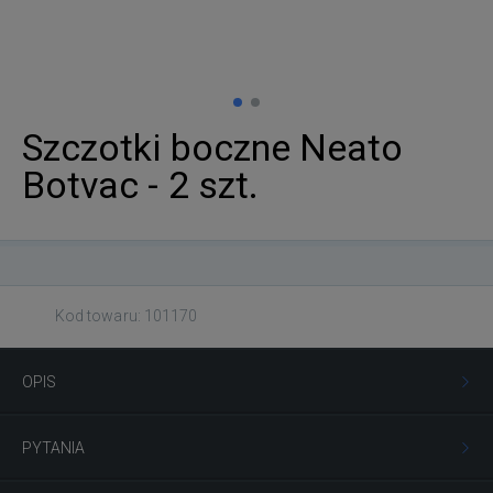
Szczotki boczne Neato
Botvac - 2 szt.
Kod towaru: 101170
OPIS
PYTANIA