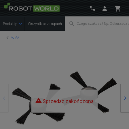
Produkty
Wszystko o zakupach
Wróć
Poprzedni
Na
Sprzedaż zakończona