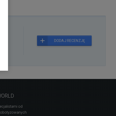
kt
DODAJ RECENZJĘ
WORLD
ecjalistami od
zrobotyzowanych