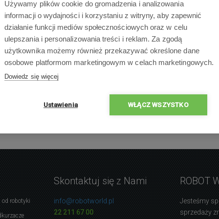
Używamy plików cookie do gromadzenia i analizowania
informacji o wydajności i korzystaniu z witryny, aby zapewnić
działanie funkcji mediów społecznościowych oraz w celu
ulepszania i personalizowania treści i reklam. Za zgodą
użytkownika możemy również przekazywać określone dane
×
osobowe platformom marketingowym w celach marketingowych.
×
×
0 % ludzi poleca produ
Dowiedz się więcej
×
×
Ustawienia
WŁĄCZ WSZYSTKO
Skontaktuj się z Nami
ROBOT 
info@robotworld.pl
Jesteśmy sp
 od robotyki
22 211 67 00
sprzedaży 
dkurzacze