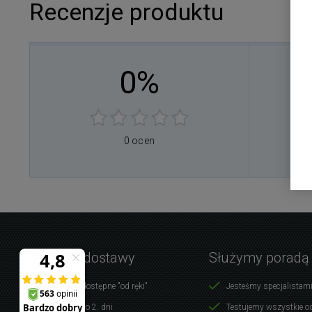
Recenzje produktu
0%
0
0
0
0
0 ocen
0
Warunki dostawy
Służymy poradą
Produkty dostępne "od ręki"
Jesteśmy specjalistami
Dostawa do 2. dni
Testujemy wszystkie o