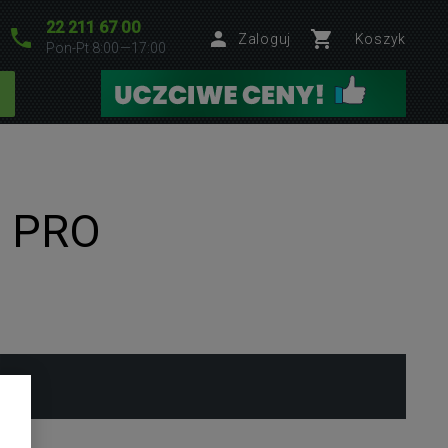
22 211 67 00
Zaloguj
Koszyk
Pon-Pt 8:00—17:00
7 PRO