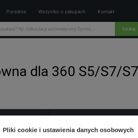
Poradnia
Wszystko o zakupach
Kontakt
Szukaj
ówna dla 360 S5/S7/S
INSTRUKCJE
Pliki cookie i ustawienia danych osobowych