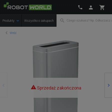
Produkty
Wszystko o zakupach
Wróć
Poprzedni
Na
Sprzedaż zakończona