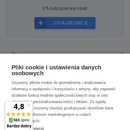
0 % ludzi poleca produkt
DODAJ RECENZJĘ
Blog
Pliki cookie i ustawienia danych
Poradnia
osobowych
Używamy plików cookie do gromadzenia i analizowania
Wszystko o zakupach
informacji o wydajności i korzystaniu z witryny, aby zapewnić
działanie funkcji mediów społecznościowych oraz w celu
ulepszania i personalizowania treści i reklam. Za zgodą
Kontakt
użytkownika możemy również przekazywać określone dane
osobowe platformom marketingowym w celach
Skontaktuj się z Nami
marketingowych.
Dowiedz się więcej