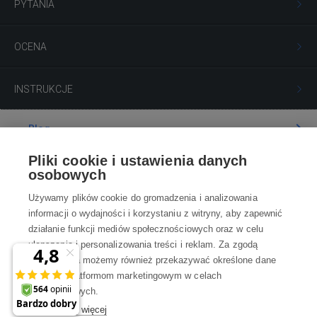
PYTANIA
OCENA
INSTRUKCJE
Blog
Pliki cookie i ustawienia danych
Poradnia
osobowych
Używamy plików cookie do gromadzenia i analizowania
Wszystko o zakupach
informacji o wydajności i korzystaniu z witryny, aby zapewnić
działanie funkcji mediów społecznościowych oraz w celu
ulepszania i personalizowania treści i reklam. Za zgodą
Kontakt
użytkownika możemy również przekazywać określone dane
osobowe platformom marketingowym w celach
Skontaktuj się z Nami
marketingowych.
Dowiedz się więcej