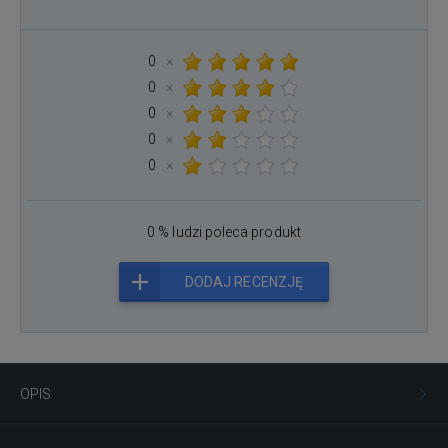
0
×
0
×
0
×
0
×
0
×
0 % ludzi poleca produkt
DODAJ RECENZJĘ
OPIS