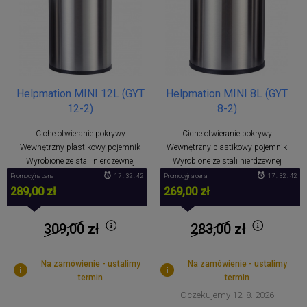
Helpmation MINI 12L (GYT
Helpmation MINI 8L (GYT
12-2)
8-2)
Ciche otwieranie pokrywy
Ciche otwieranie pokrywy
Wewnętrzny plastikowy pojemnik
Wewnętrzny plastikowy pojemnik
Wyrobione ze stali nierdzewnej
Wyrobione ze stali nierdzewnej
Promocyjna cena
17 : 32 : 42
Promocyjna cena
17 : 32 : 42
289,00 zł
269,00 zł
309,00
zł
283,00
zł
Na zamówienie - ustalimy
Na zamówienie - ustalimy
termin
termin
Oczekujemy 12. 8. 2026