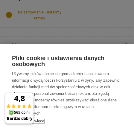
Na zamówienie - ustalimy
termin
Blog
Pliki cookie i ustawienia danych
Poradnia
osobowych
Używamy plików cookie do gromadzenia i analizowania
Wszystko o zakupach
informacji o wydajności i korzystaniu z witryny, aby zapewnić
działanie funkcji mediów społecznościowych oraz w celu
ulepszania i personalizowania treści i reklam. Za zgodą
Kontakt
użytkownika możemy również przekazywać określone dane
osobowe platformom marketingowym w celach
Skontaktuj się z Nami
marketingowych.
Dowiedz się więcej
info@robotworld.pl