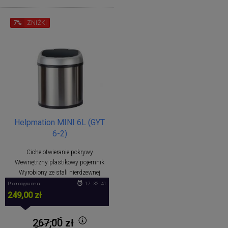
7%
ZNIŻKI
Helpmation MINI 6L (GYT
6-2)
Ciche otwieranie pokrywy
Wewnętrzny plastikowy pojemnik
Wyrobiony ze stali nierdzewnej
Promocyjna cena
17 : 32 : 41
249,00 zł
267,00
zł