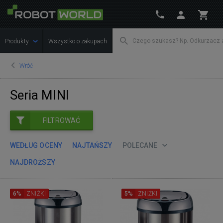
Produkty
Wszystko o zakupach
Wróć
Seria MINI
FILTROWAĆ
WEDŁUG OCENY
NAJTAŃSZY
POLECANE
NAJDROŻSZY
6%
ZNIŻKI
5%
ZNIŻKI