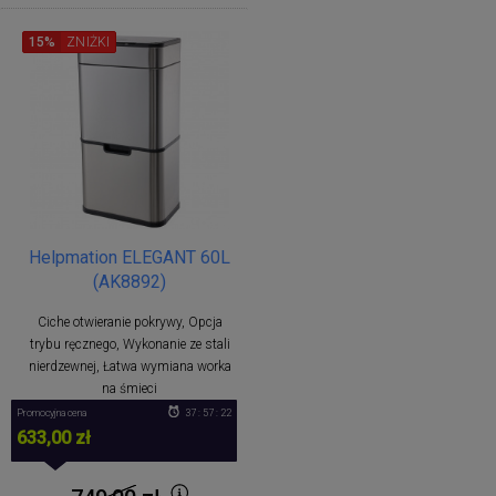
15%
ZNIŻKI
Helpmation ELEGANT 60L
(AK8892)
Ciche otwieranie pokrywy, Opcja
trybu ręcznego, Wykonanie ze stali
nierdzewnej, Łatwa wymiana worka
na śmieci
Promocyjna cena
37 : 57 : 22
633,00 zł