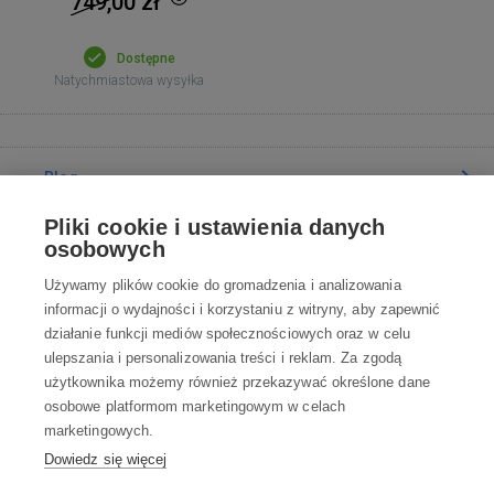
749,00
zł
Dostępne
Natychmiastowa wysyłka
Blog
Pliki cookie i ustawienia danych
Poradnia
osobowych
Używamy plików cookie do gromadzenia i analizowania
Wszystko o zakupach
informacji o wydajności i korzystaniu z witryny, aby zapewnić
działanie funkcji mediów społecznościowych oraz w celu
ulepszania i personalizowania treści i reklam. Za zgodą
Kontakt
użytkownika możemy również przekazywać określone dane
osobowe platformom marketingowym w celach
Skontaktuj się z Nami
marketingowych.
Dowiedz się więcej
info@robotworld.pl