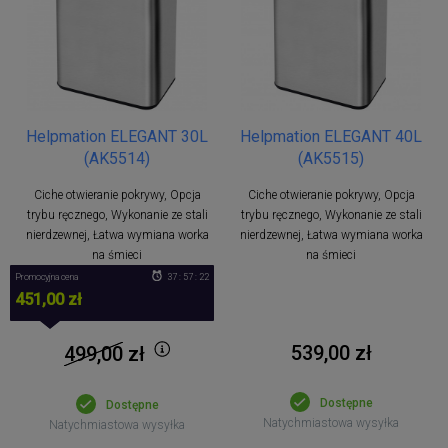
Helpmation ELEGANT 30L
Helpmation ELEGANT 40L
(AK5514)
(AK5515)
Ciche otwieranie pokrywy, Opcja
Ciche otwieranie pokrywy, Opcja
trybu ręcznego, Wykonanie ze stali
trybu ręcznego, Wykonanie ze stali
nierdzewnej, Łatwa wymiana worka
nierdzewnej, Łatwa wymiana worka
na śmieci
na śmieci
Promocyjna cena
37 : 57 : 22
451,00 zł
539,00 zł
499,00
zł
Dostępne
Dostępne
Natychmiastowa wysyłka
Natychmiastowa wysyłka