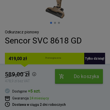
Odkurzacz pionowy
Sencor SVC 8618 GD
419,00 zł
Promocyjna cena
Tylko dzisiaj!
589,00 zł
Do koszyka
478,9 zł bez VAT
+5 szt.
Dostępne
Gwarancja
24 miesięcy
Dostawa w ciągu 2 dni roboczych