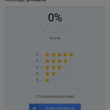
0%
0 ocen
0
×
0
×
0
×
0
×
0
×
0 % ludzi poleca produkt
DODAJ RECENZJĘ