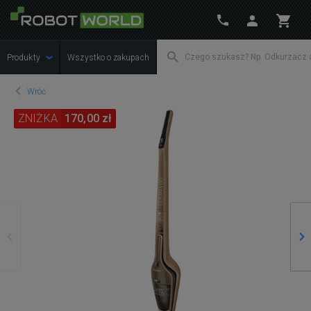
Produkty
Wszystko o zakupach
Wróć
ZNIŻKA
170,00 zł
Poprzedni
Na