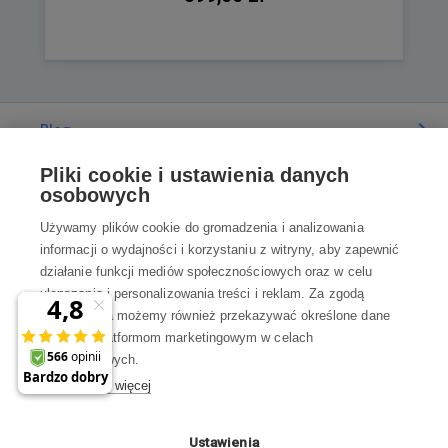
Blog
Pliki cookie i ustawienia danych
Poradnia
osobowych
Używamy plików cookie do gromadzenia i analizowania
Wszystko o zakupach
informacji o wydajności i korzystaniu z witryny, aby zapewnić
działanie funkcji mediów społecznościowych oraz w celu
ulepszania i personalizowania treści i reklam. Za zgodą
Kontakt
użytkownika możemy również przekazywać określone dane
osobowe platformom marketingowym w celach
Skontaktuj się z Nami
marketingowych.
Dowiedz się więcej
info@robotworld.pl
22 211 67 00
Pon-Pt 8:00—17:00
Ustawienia