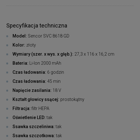
Specyfikacja techniczna
Model:
Sencor SVC 8618 GD
Kolor:
złoty
Wymiary (szer. x wys. x głęb.):
27,3 x 116 x 16,2 cm
Bateria:
Li-Ion 2000 mAh
Czas ładowania:
6 godzin
Czas ładowania:
45 min
Napięcie zasilania:
18 V
Kształt głowicy ssącej:
prostokątny
Filtracja:
filtr HEPA
Oświetlenie LED:
tak
Ssawka szczeliniwa:
tak
Ssawka szczotkowa:
tak