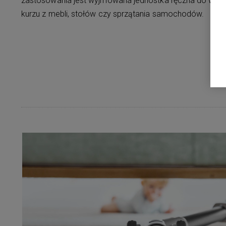
zastosowania jest wyjmowana jednostka ręczna do wygo
kurzu z mebli, stołów czy sprzątania samochodów.