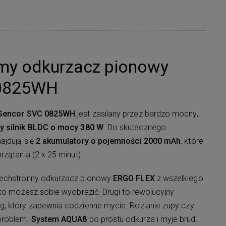
my odkurzacz pionowy
 0825WH
Sencor SVC 0825WH
jest zasilany przez bardzo mocny,
y silnik BLDC o mocy 380 W
. Do skutecznego
ajdują się
2 akumulatory o pojemności 2000 mAh
, które
rzątania (2 x 25 minut).
zechstronny odkurzacz pionowy
ERGO FLEX
z wszelkiego
lko możesz sobie wyobrazić. Drugi to rewolucyjny
, który zapewnia codzienne mycie. Rozlanie zupy czy
problem.
System AQUA8
po prostu odkurza i myje brud.