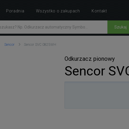
Poradnia
Wszystko o zakupach
Kontakt
Szukaj
Sencor
Sencor SVC 0825WH
Odkurzacz pionowy
Sencor SV