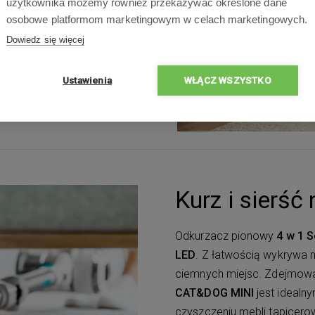
dnego usuwania brudu i
użytkownika możemy również przekazywać określone dane
osobowe platformom marketingowym w celach marketingowych.
Dowiedz się więcej
Ustawienia
WŁĄCZ WSZYSTKO
Kurz i sierść
Odkurzacz pionowy
4 w 1 
LED
. Z łatwością wykrywa n
ciemnych miejsc. Zdejmow
CAT&DOG MINI
jest idealn
czyszczeniu mebli tapicer