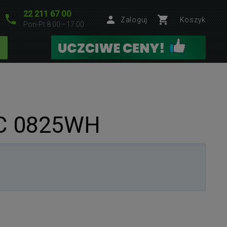
22 211 67 00
Zaloguj
Koszyk
Pon-Pt 8:00—17:00
C 0825WH