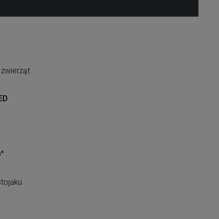
zwierząt
ED
°
stojaku