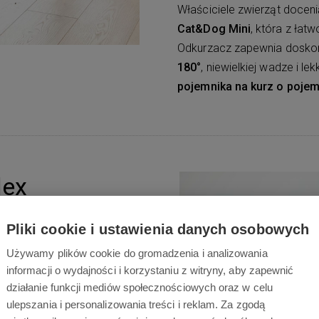
Właściciele zwierząt doce
Cat&Dog Mini
, która z łat
Odkurzacz zapewnia doskona
180°
, niewielkiej wadze i le
pojemnika na kurz o pojemn
lex
. Jest lekki, cichy i
Pliki cookie i ustawienia danych osobowych
codziennego czyszczenia
Używamy plików cookie do gromadzenia i analizowania
a mokro twardych podłóg za
informacji o wydajności i korzystaniu z witryny, aby zapewnić
rura
ERGO FLEX 90°
do
działanie funkcji mediów społecznościowych oraz w celu
ami. Inną możliwością
ulepszania i personalizowania treści i reklam. Za zgodą