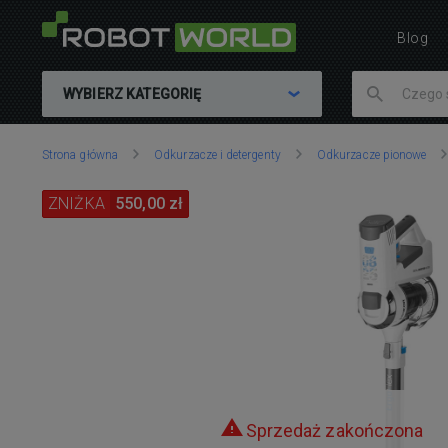
Blog
WYBIERZ KATEGORIĘ
Znajdujesz
Strona główna
Odkurzacze i detergenty
Odkurzacze pionowe
się
tutaj:
ZNIŻKA
550,00 zł
Sprzedaż zakończona