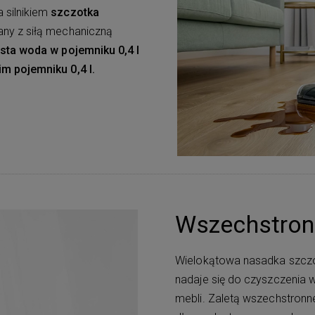
 silnikiem
szczotka
any z siłą mechaniczną
sta woda w pojemniku 0,4 l
m pojemniku 0,4 l.
Wszechstron
Wielokątowa nasadka szczot
nadaje się do czyszczenia w
mebli. Zaletą wszechstron