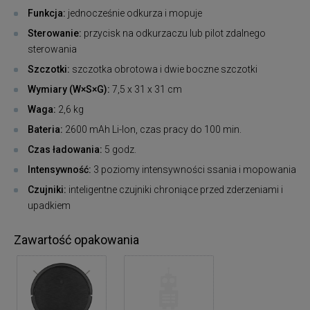
Funkcja:
jednocześnie odkurza i mopuje
Sterowanie:
przycisk na odkurzaczu lub pilot zdalnego
sterowania
Szczotki:
szczotka obrotowa i dwie boczne szczotki
Wymiary (W×S×G):
7,5 x 31 x 31 cm
Waga:
2,6 kg
Bateria:
2600 mAh Li-Ion, czas pracy do 100 min.
Czas ładowania:
5 godz.
Intensywność:
3 poziomy intensywności ssania i mopowania
Czujniki:
inteligentne czujniki chroniące przed zderzeniami i
upadkiem
Zawartość opakowania