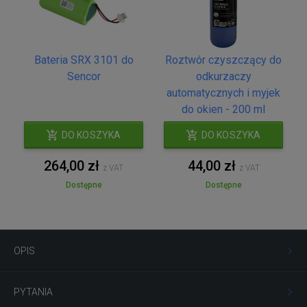
Bateria SRX 3101 do
Roztwór czyszczący do
Sencor
odkurzaczy
automatycznych i myjek
do okien - 200 ml
DO KOSZYKA
DO KOSZYKA
264,00 zł
44,00 zł
z VAT
z VAT
Dostępne
Dostępne
OPIS
PYTANIA