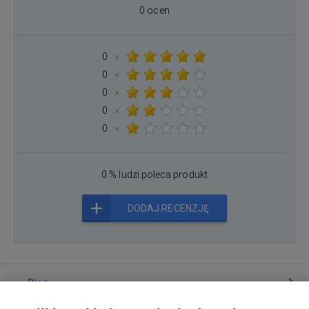
0 ocen
0
×
0
×
0
×
0
×
0
×
0 % ludzi poleca produkt
DODAJ RECENZJĘ
Blog