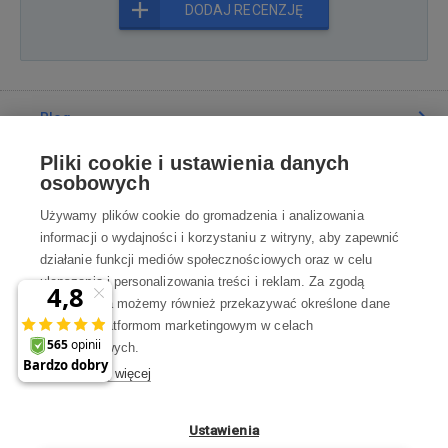
DODAJ RECENZJĘ
Blog
Pliki cookie i ustawienia danych
Poradnia
osobowych
Używamy plików cookie do gromadzenia i analizowania
Wszystko o zakupach
informacji o wydajności i korzystaniu z witryny, aby zapewnić
działanie funkcji mediów społecznościowych oraz w celu
ulepszania i personalizowania treści i reklam. Za zgodą
Kontakt
użytkownika możemy również przekazywać określone dane
osobowe platformom marketingowym w celach
Skontaktuj się z Nami
marketingowych.
Dowiedz się więcej
info@robotworld.pl
22 211 67 00
Pon-Pt 8:00—17:00
Ustawienia