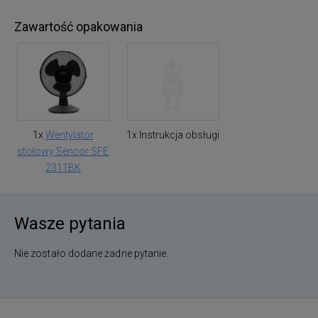
Zawartość opakowania
1x
Wentylator
1x Instrukcja obsługi
stołowy Sencor SFE
2311BK
Wasze pytania
Nie zostało dodane żadne pytanie.