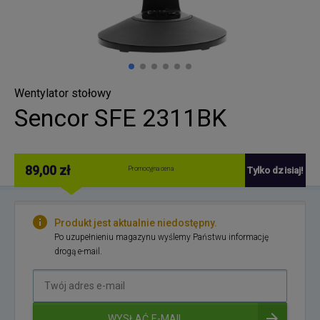
Wentylator stołowy
Sencor SFE 2311BK
89,00 zł
Promocyjna cena
Tylko dzisiaj!
Produkt jest aktualnie niedostępny.
Po uzupełnieniu magazynu wyślemy Państwu informację
drogą e-mail.
Twój
adres
e-
WYSŁAĆ E-MAIL