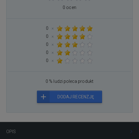
0 ocen
0
×
0
×
0
×
0
×
0
×
0 % ludzi poleca produkt
DODAJ RECENZJĘ
OPIS