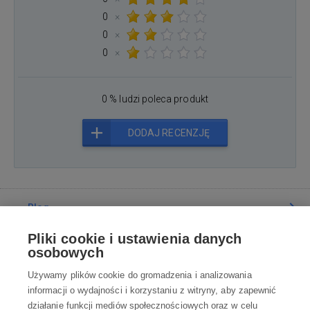
0
×
0
×
0
×
0 % ludzi poleca produkt
DODAJ RECENZJĘ
Blog
Pliki cookie i ustawienia danych
Poradnia
osobowych
Używamy plików cookie do gromadzenia i analizowania
Wszystko o zakupach
informacji o wydajności i korzystaniu z witryny, aby zapewnić
działanie funkcji mediów społecznościowych oraz w celu