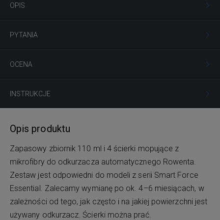
OPIS
PYTANIA
OCENA
INSTRUKCJE
Opis produktu
Zapasowy zbiornik 110 ml i 4 ścierki mopujące z
mikrofibry do odkurzacza automatycznego Rowenta.
Zestaw jest odpowiedni do modeli z serii Smart Force
Essential. Zalecamy wymianę po ok. 4–6 miesiącach, w
zależności od tego, jak często i na jakiej powierzchni jest
używany odkurzacz. Ścierki można prać.