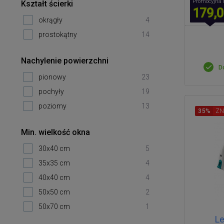
Promocyjna 
Kształt ścierki
179,0
okrągły
4
prostokątny
14
Nachylenie powierzchni
D
pionowy
23
pochyły
19
poziomy
13
35%
ZN
Min. wielkość okna
30x40 cm
5
35x35 cm
4
40x40 cm
4
50x50 cm
2
50x70 cm
1
Le