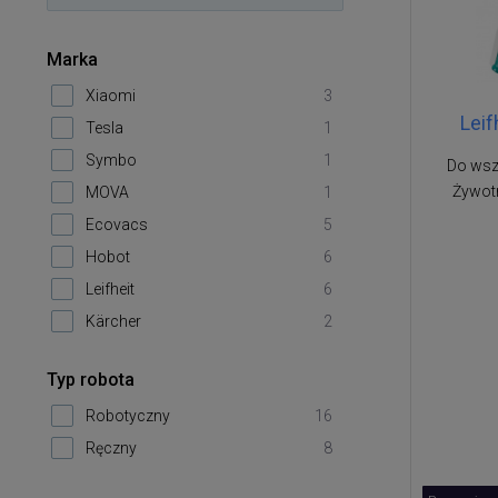
Marka
Xiaomi
3
Leif
Tesla
1
Symbo
1
Do wsz
Żywotn
MOVA
1
Ecovacs
5
Hobot
6
Leifheit
6
Kärcher
2
Typ robota
Robotyczny
16
Ręczny
8