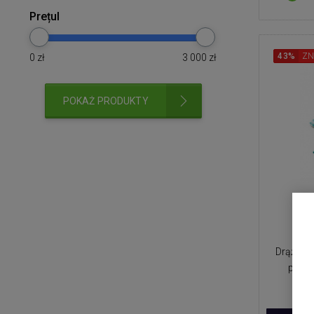
Prețul
43%
ZN
0
zł
3 000
zł
POKAŻ PRODUKTY
L
Drążek +
powie
min