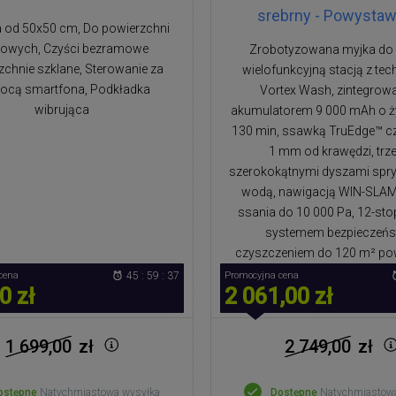
srebrny - Powysta
 od 50x50 cm, Do powierzchni
nowych, Czyści bezramowe
Zrobotyzowana myjka do 
zchnie szklane, Sterowanie za
wielofunkcyjną stacją z tec
cą smartfona, Podkładka
Vortex Wash, zintegro
wibrująca
akumulatorem 9 000 mAh o ż
130 min, ssawką TruEdge™ c
1 mm od krawędzi, tr
szerokokątnymi dyszami spr
wodą, nawigacją WIN-SLAM 5
ssania do 10 000 Pa, 12-s
systemem bezpieczeńs
czyszczeniem do 120 m² pow
cena
45 : 59 : 36
Promocyjna cena
0 zł
2 061,00 zł
1 699,00
zł
2 749,00
zł
ostępne
Natychmiastowa wysyłka
Dostępne
Natychmiastow