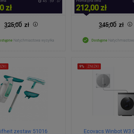
cena
45 : 59 : 36
Promocyjna cena
0 zł
212,00 zł
325,00
zł
345,00
zł
ostępne
Natychmiastowa wysyłka
Dostępne
Natychmiastow
IŻKI
9%
ZNIŻKI
ifheit zestaw 51016
Ecovacs Winbot W3 