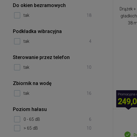
Do okien bezramowych
Drążek +
tak
18
gładkich
38 m
Podkładka wibracyjna
tak
4
Sterowanie przez telefon
tak
10
Zbiornik na wodę
tak
16
Promocyjna 
249,0
Poziom hałasu
0 - 65 dB
6
> 65 dB
10
D