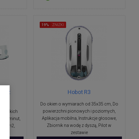
19%
ZNIŻKI
aw z
Hobot R3
2
Do okien o wymiarach od 35x35 cm, Do
powierzchni pionowych i poziomych,
 gładkich
Aplikacja mobilna, Instrukcje głosowe,
i 45 minut,
Zbiornik na wodę z dyszą, Pilot w
 130 m2,
zestawie
dy