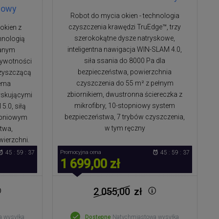
wowy
Robot do mycia okien - technologia
czyszczenia krawędzi TruEdge™, trzy
okien z
szerokokątne dysze natryskowe,
hnologią
inteligentna nawigacja WIN-SLAM 4.0,
wanym
siła ssania do 8000 Pa dla
ywotności
bezpieczeństwa, powierzchnia
zyszczącą
czyszczenia do 55 m² z pełnym
zema
zbiornikiem, dwustronna ściereczka z
yskującymi
mikrofibry, 10-stopniowy system
.0, siłą
bezpieczeństwa, 7 trybów czyszczenia,
topniowym
w tym ręczny
twa,
ierzchni.
45 : 59 : 36
Promocyjna cena
45 : 59 : 36
1 699,00 zł
2 055,00
zł
a wysyłka
Dostępne
Natychmiastowa wysyłka