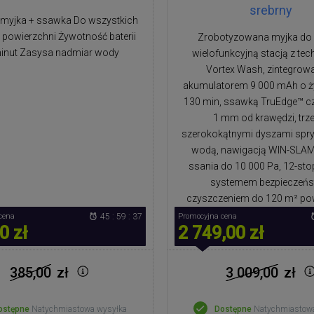
srebrny
 myjka + ssawka Do wszystkich
 powierzchni Żywotność baterii
Zrobotyzowana myjka do 
inut Zasysa nadmiar wody
wielofunkcyjną stacją z tec
Vortex Wash, zintegro
akumulatorem 9 000 mAh o ż
130 min, ssawką TruEdge™ c
1 mm od krawędzi, tr
szerokokątnymi dyszami spr
wodą, nawigacją WIN-SLAM 5
ssania do 10 000 Pa, 12-s
systemem bezpieczeńs
czyszczeniem do 120 m² pow
cena
45 : 59 : 36
Promocyjna cena
0 zł
2 749,00 zł
385,00
zł
3 009,00
zł
ostępne
Natychmiastowa wysyłka
Dostępne
Natychmiastow