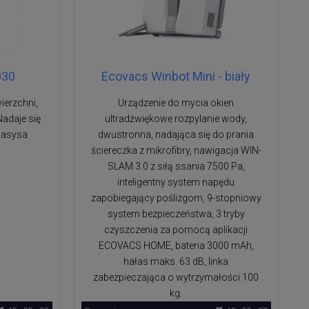
030
Ecovacs Winbot Mini - biały
ierzchni,
Urządzenie do mycia okien
Nadaje się
ultradźwiękowe rozpylanie wody,
Zasysa
dwustronna, nadająca się do prania
ściereczka z mikrofibry, nawigacja WIN-
SLAM 3.0 z siłą ssania 7500 Pa,
inteligentny system napędu
zapobiegający poślizgom, 9-stopniowy
system bezpieczeństwa, 3 tryby
czyszczenia za pomocą aplikacji
ECOVACS HOME, bateria 3000 mAh,
hałas maks. 63 dB, linka
zabezpieczająca o wytrzymałości 100
kg.