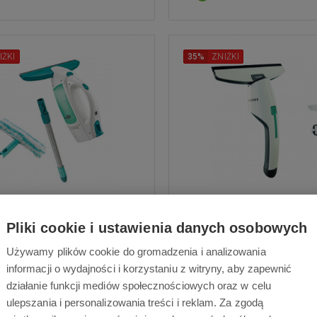
IŻKI
35%
ZNIŻKI
eifheit Dry&Clean z
Leifheit Nemo zest
akcesoriami 51003
adapterem 5104
Pliki cookie i ustawienia danych osobowych
Używamy plików cookie do gromadzenia i analizowania
 myjka, Do wszystkich gładkich
Adapter Click, Do wszystkich
informacji o wydajności i korzystaniu z witryny, aby zapewnić
rzchni, Czas pracy baterii 38
powierzchni, Żywotność bateri
działanie funkcji mediów społecznościowych oraz w celu
ut, Zasysa nadmiar wody
Nadaje się do powierzchni
ulepszania i personalizowania treści i reklam. Za zgodą
Zasysa nadmiar wo