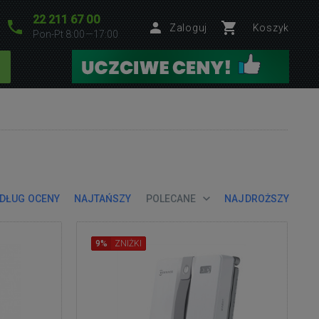
22 211 67 00
Zaloguj
Koszyk
Pon-Pt 8:00—17:00
DŁUG OCENY
NAJTAŃSZY
POLECANE
NAJDROŻSZY
9%
ZNIŻKI