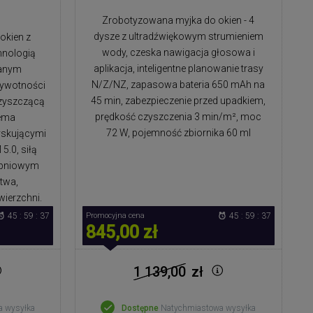
Zrobotyzowana myjka do okien - 4
dysze z ultradźwiękowym strumieniem
okien z
wody, czeska nawigacja głosowa i
hnologią
aplikacja, inteligentne planowanie trasy
wanym
N/Z/NZ, zapasowa bateria 650 mAh na
ywotności
45 min, zabezpieczenie przed upadkiem,
zyszczącą
prędkość czyszczenia 3 min/m², moc
zema
72 W, pojemność zbiornika 60 ml
yskującymi
.0, siłą
topniowym
twa,
ierzchni.
45 : 59 : 36
Promocyjna cena
45 : 59 : 36
845,00 zł
1 139,00
zł
a wysyłka
Dostępne
Natychmiastowa wysyłka