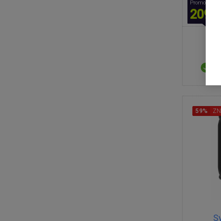
Promocyjna 
209,0
D
59%
ZN
S