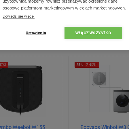
użytkownika możemy również przekazywać określone dane
cena
45 : 59 : 36
Promocyjna cena
0 zł
249,00 zł
osobowe platformom marketingowym w celach marketingowych.
Dowiedz się więcej
365,00
zł
385,00
zł
Ustawienia
WŁĄCZ WSZYSTKO
ostępne
Natychmiastowa wysyłka
Dostępne
Natychmiastow
IŻKI
25%
ZNIŻKI
ymbo Weebot W155
Ecovacs Winbot W3 