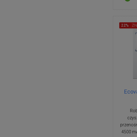
22%
ZN
Ecov
Rob
czys
przenośn
4500 mA