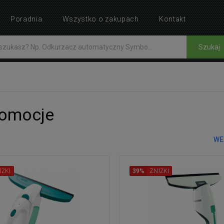
Poradnia
Wszystko o zakupach
Kontakt
Szukaj
romocje
WE
IŻKI
39%
ZNIŻKI