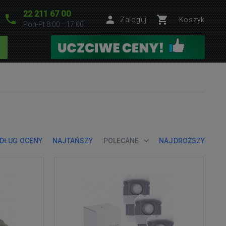
22 211 67 00
Zaloguj
Koszyk
Pon-Pt 8:00—17:00
DŁUG OCENY
NAJTAŃSZY
POLECANE
NAJDROŻSZY