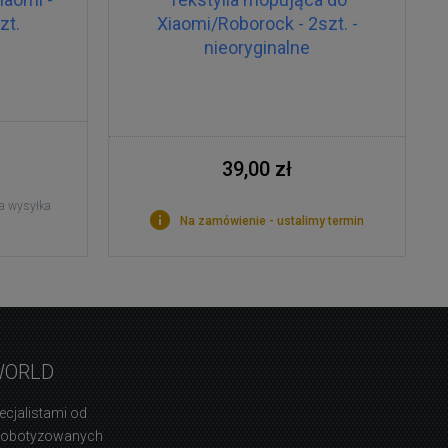
zt.
Xiaomi/Roborock - 2szt. -
nieoryginalne
39,00 zł
a wysyłka
Na zamówienie - ustalimy termin
WORLD
ecjalistami od
zrobotyzowanych