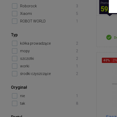
Promocyjna 
Roborock
3
59,00
Xiaomi
5
ROBOT WORLD
1
Typ
D
kółka prowadzące
2
mopy
2
szczotki
2
40%
ZN
worki
1
środki czyszczące
2
Oryginał
nie
1
tak
8
Szczo