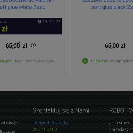
oft glue white 2szt.
soft glue black 2s
cena
20 : 20 : 27
 zł
65,00
zł
65,00 zł
ostępne
Natychmiastowa wysyłka
Dostępne
Natychmiastow
Skontaktuj się z Nami
ROBOT 
info@robotworld.pl
Jesteśmy sp
 od robotyki
22 211 67 00
sprzedaży 
dkurzacze