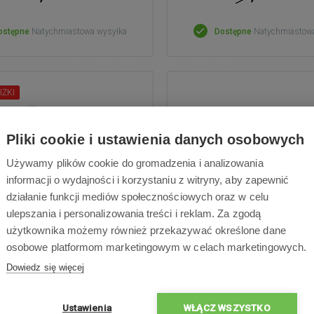
ostępne
Natychmiastowa wysyłka
Dostępne
Natychmiastow
IŻKI
Pliki cookie i ustawienia danych osobowych
Używamy plików cookie do gromadzenia i analizowania
informacji o wydajności i korzystaniu z witryny, aby zapewnić
działanie funkcji mediów społecznościowych oraz w celu
ulepszania i personalizowania treści i reklam. Za zgodą
użytkownika możemy również przekazywać określone dane
 czyszczący Roborock
Tekstylia mopując
osobowe platformom marketingowym w celach marketingowych.
(200ml)
Xiaomi/Roborock - 
Dowiedz się więcej
 czyszczący do modeli Roidmi
VA, pojemność 1000 ml
Ustawienia
WŁĄCZ WSZYSTKO