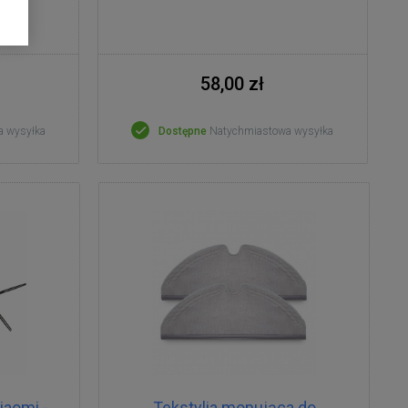
58,00 zł
a wysyłka
Dostępne
Natychmiastowa wysyłka
iaomi -
Tekstylia mopująca do