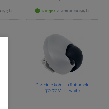
a wysyłka
Dostępne
Natychmiastowa wysyłka
a do
Przednie koło dla Roborock
2szt.
Q7/Q7 Max - white