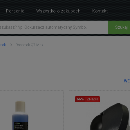
Poradnia
Wszystko o zakupach
Kontakt
Szukaj
rock
Roborock Q7 Max
WE
66%
ZNIŻKI