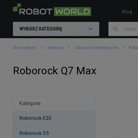
Blog
WYBIERZ KATEGORIĘ
Znajdujesz
Strona główna
Akcesoria
Odkurzacze automatyczne
Robo
się
tutaj:
Roborock Q7 Max
Kategorie
Roborock E20
Roborock S5