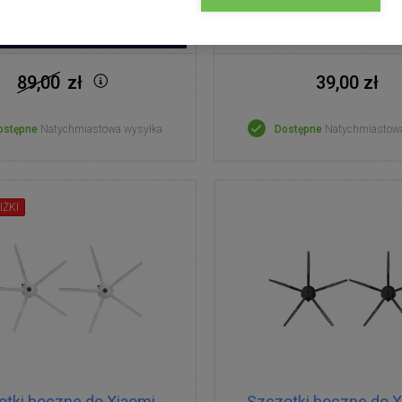
cena
20 : 20 : 27
 zł
89,00
zł
39,00 zł
ostępne
Natychmiastowa wysyłka
Dostępne
Natychmiastow
IŻKI
tki boczne do Xiaomi -
Szczotki boczne do X