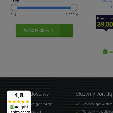
Prețul
s
0
zł
1 000
zł
Promocyjna 
39,00
POKAŻ PRODUKTY
D
Warunki dostawy
Służymy poradą
Produkty dostępne "od ręki"
Jesteśmy specjalistami
Dostawa do 2. dni
Testujemy wszystkie o