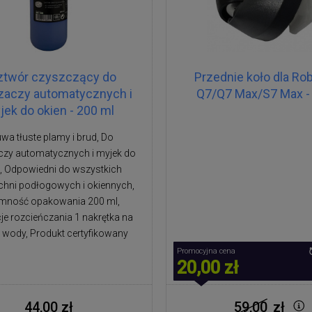
ztwór czyszczący do
Przednie koło dla Ro
zaczy automatycznych i
Q7/Q7 Max/S7 Max - 
jek do okien - 200 ml
wa tłuste plamy i brud, Do
czy automatycznych i myjek do
, Odpowiedni do wszystkich
chni podłogowych i okiennych,
mność opakowania 200 ml,
je rozcieńczania 1 nakrętka na
 wody, Produkt certyfikowany
Promocyjna cena
20,00 zł
44,00 zł
59,00
zł