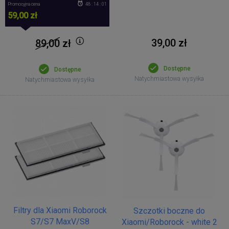
Promocyjna cena
48 : 14 : 01
59,00 zł
39,00 zł
89,00
zł
Dostępne
Dostępne
Natychmiastowa wysyłka
Natychmiastowa wysyłka
Filtry dla Xiaomi Roborock
Szczotki boczne do
S7/S7 MaxV/S8
Xiaomi/Roborock - white 2