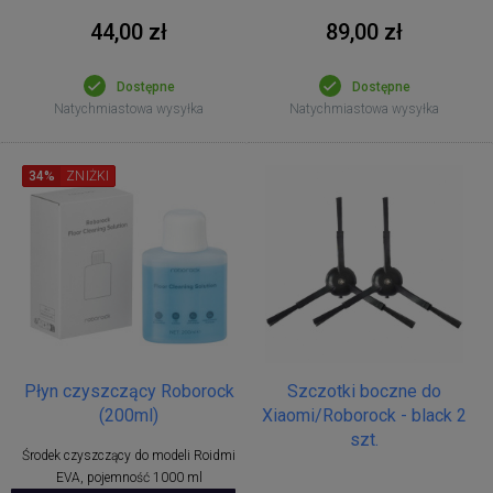
44,00 zł
89,00 zł
Dostępne
Dostępne
Natychmiastowa wysyłka
Natychmiastowa wysyłka
34%
ZNIŻKI
Płyn czyszczący Roborock
Szczotki boczne do
(200ml)
Xiaomi/Roborock - black 2
szt.
Środek czyszczący do modeli Roidmi
EVA, pojemność 1000 ml