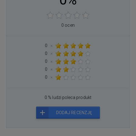
0 ocen
0
×
0
×
0
×
0
×
0
×
0 % ludzi poleca produkt
DODAJ RECENZJĘ