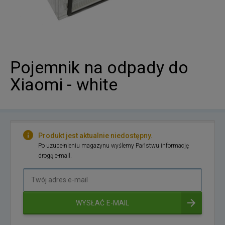
Pojemnik na odpady do
Xiaomi - white
Produkt jest aktualnie niedostępny.
Po uzupełnieniu magazynu wyślemy Państwu informację
drogą e-mail.
Twój
adres
e-
WYSŁAĆ E-MAIL
mail