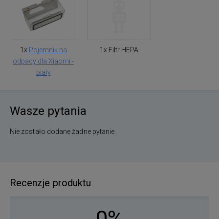
1x
Pojemnik na
1x Filtr HEPA
odpady dla Xiaomi -
biały
Wasze pytania
Nie zostało dodane żadne pytanie.
Recenzje produktu
0%