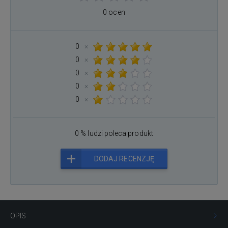
0 ocen
0
×
0
×
0
×
0
×
0
×
0 % ludzi poleca produkt
DODAJ RECENZJĘ
OPIS