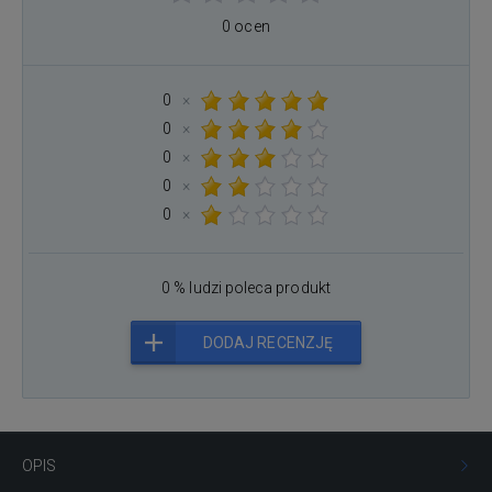
0 ocen
0
×
0
×
0
×
0
×
0
×
0 % ludzi poleca produkt
DODAJ RECENZJĘ
OPIS