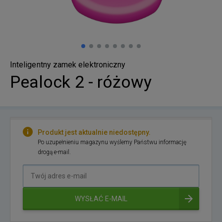
Inteligentny zamek elektroniczny
Pealock 2 - różowy
Produkt jest aktualnie niedostępny.
Po uzupełnieniu magazynu wyślemy Państwu informację
drogą e-mail.
Twój
adres
e-
WYSŁAĆ E-MAIL
mail