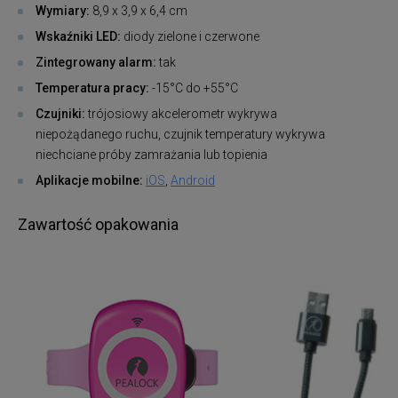
Wymiary:
8,9 x 3,9 x 6,4 cm
Wskaźniki LED:
diody zielone i czerwone
Zintegrowany alarm:
tak
Temperatura pracy:
-15°C do +55°C
Czujniki:
trójosiowy akcelerometr wykrywa
niepożądanego ruchu, czujnik temperatury wykrywa
niechciane próby zamrażania lub topienia
Aplikacje mobilne:
iOS
,
Android
Zawartość opakowania