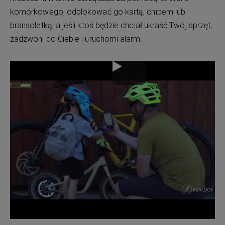
komórkowego, odblokować go kartą, chipem lub
bransoletką, a jeśli ktoś będzie chciał ukraść Twój sprzęt,
zadzwoni do Ciebie i uruchomi alarm.