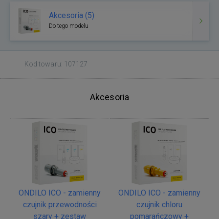
Akcesoria (5)
Do tego modelu
Kod towaru: 107127
Akcesoria
ONDILO ICO - zamienny
ONDILO ICO - zamienny
czujnik przewodności
czujnik chloru
szary + zestaw
pomarańczowy +