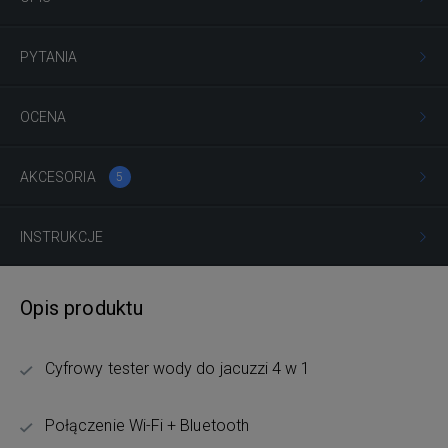
PYTANIA
OCENA
AKCESORIA
5
INSTRUKCJE
Opis produktu
Cyfrowy tester wody do jacuzzi 4 w 1
Połączenie Wi-Fi + Bluetooth