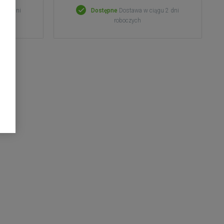
gu 2 dni
Dostępne
Dostawa w ciągu 2 dni
roboczych