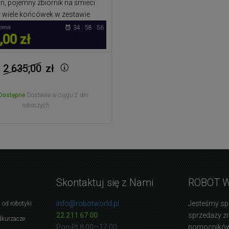
n, pojemny zbiornik na śmieci
l, wiele końcówek w zestawie
cena
34 : 58 : 56
,00 zł
2 635,00
zł
Dostępne
Dostawa w ciągu 2 dni
roboczych
Skontaktuj się z Nami
ROBOT 
info@robotworld.pl
Jesteśmy sp
 od robotyki
22 211 67 00
sprzedaży 
dkurzacze
Pon-Pt 8:00—17:00
pomocników