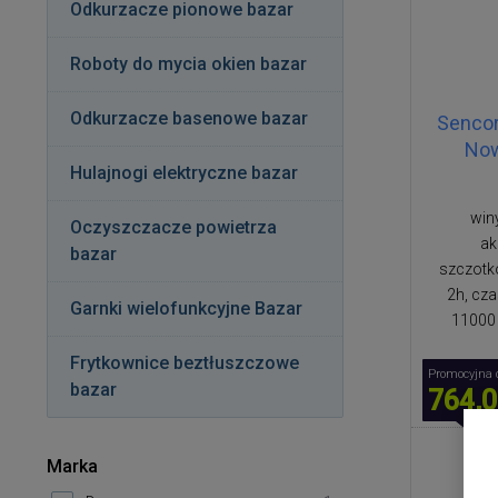
Odkurzacze pionowe bazar
Roboty do mycia okien bazar
Odkurzacze basenowe bazar
Senco
Now
Hulajnogi elektryczne bazar
win
Oczyszczacze powietrza
ak
bazar
szczotko
2h, cza
Garnki wielofunkcyjne Bazar
11000 
Frytkownice beztłuszczowe
Promocyjna 
bazar
764,0
Marka