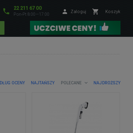
22 211 67 00
Zaloguj
Koszyk
Pon-Pt 8:00—17:00
DŁUG OCENY
NAJTAŃSZY
POLECANE
NAJDROŻSZY