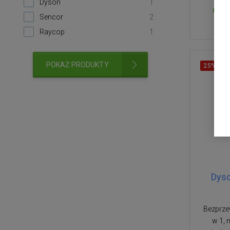
Dyson
1
Sencor
2
Raycop
1
POKAŻ PRODUKTY
25%
ZN
Dyso
Bezprze
w 1, 