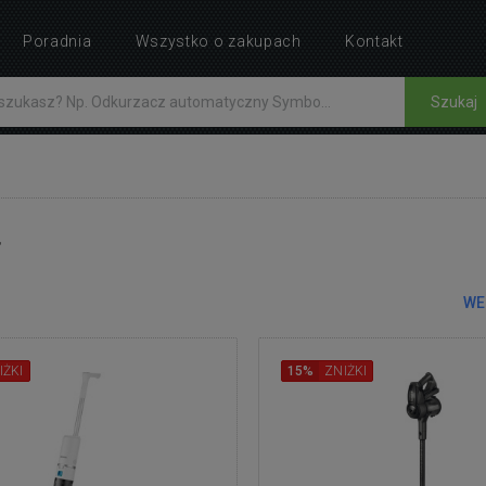
Poradnia
Wszystko o zakupach
Kontakt
Szukaj
r
WE
IŻKI
15%
ZNIŻKI