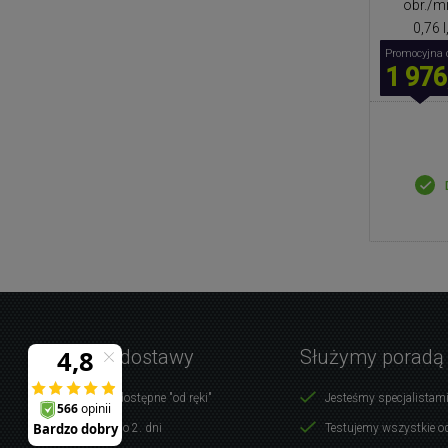
obr./mi
0,76 
Promocyjna 
1 976
Warunki dostawy
Służymy poradą
Produkty dostępne "od ręki"
Jesteśmy specjalistami
Dostawa do 2. dni
Testujemy wszystkie o