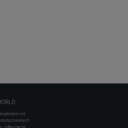
WORLD
ecjalistami od
zrobotyzowanych
 - odkurzacze