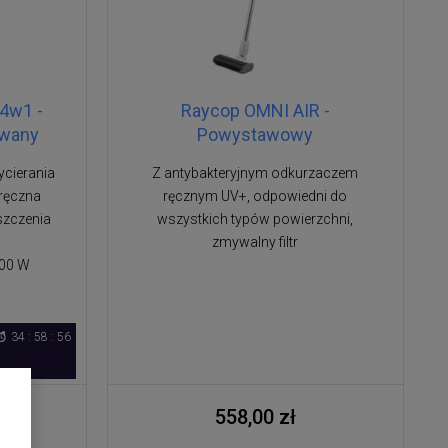
4w1 -
Raycop OMNI AIR -
owany
Powystawowy
ycierania
Z antybakteryjnym odkurzaczem
ręczna
ręcznym UV+, odpowiedni do
szczenia
wszystkich typów powierzchni,
zmywalny filtr
400 W
34 : 58 : 56
558,00 zł