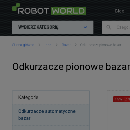
Blog
WYBIERZ KATEGORIĘ
Znajdujesz
Strona główna
Inne
Bazar
Odkurzacze pionowe bazar
się
tutaj:
Odkurzacze pionowe baza
Kategorie
15%
ZN
Odkurzacze automatyczne
bazar