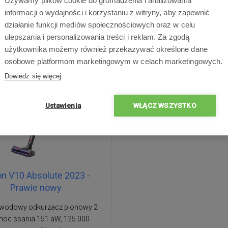
Używamy plików cookie do gromadzenia i analizowania
Dostępne
Dostawa w ciągu 2 dni
Dostępne
Dostawa w cią
informacji o wydajności i korzystaniu z witryny, aby zapewnić
roboczych
roboczych
działanie funkcji mediów społecznościowych oraz w celu
ulepszania i personalizowania treści i reklam. Za zgodą
użytkownika możemy również przekazywać określone dane
osobowe platformom marketingowym w celach marketingowych.
IŻKI
Dowiedz się więcej
Ustawienia
WŁĄCZ WSZYSTKO
n V10 Absolute 2023 -
Prawie nowy
wodowy odkurzacz pionowy 2
moc ssania 151 aW, 125 000