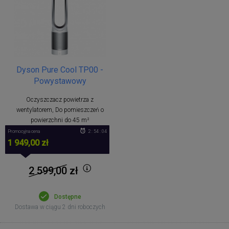
Dyson Pure Cool TP00 -
Powystawowy
Oczyszczacz powietrza z
wentylatorem, Do pomieszczeń o
powierzchni do 45 m²
Promocyjna cena
2 : 54 : 04
1 949,00 zł
2 599,00
zł
Dostępne
Dostawa w ciągu 2 dni roboczych