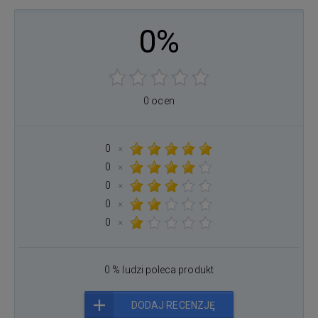
0%
0 ocen
0
×
0
×
0
×
0
×
0
×
0 % ludzi poleca produkt
DODAJ RECENZJĘ