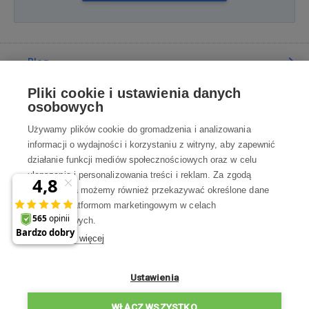
Blog
Pliki cookie i ustawienia danych
Poradnia
osobowych
Używamy plików cookie do gromadzenia i analizowania
Wszystko o zakupach
informacji o wydajności i korzystaniu z witryny, aby zapewnić
działanie funkcji mediów społecznościowych oraz w celu
ulepszania i personalizowania treści i reklam. Za zgodą
Kontakt
użytkownika możemy również przekazywać określone dane
osobowe platformom marketingowym w celach
Skontaktuj się z Nami
marketingowych.
Dowiedz się więcej
info@robotworld.pl
×
A może zniżka 35 zł
22 211 67 00
Pon-Pt 8:00—17:00
Ustawienia
na pierwsze zakupy?
WSZYSTKIE KONTAKTY
WŁĄCZ WSZYSTKO