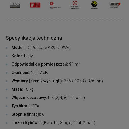
Specyfikacja techniczna
Model:
LG PuriCare AS95GDWV0
Kolor:
biały
Odpowiedni do pomieszczeń:
91
m²
Głośność:
25, 52 dB
Wymiary (szer. x wys. x gł.):
376 x 1073 x 376 mm
Masa:
19 kg
Włącznik czasowy:
tak (2, 4, 8, 12 godz.)
Typ filtra:
HEPA
Stopnie filtracji:
6
Liczba trybów:
4 (Booster, Single, Dual, Smart)