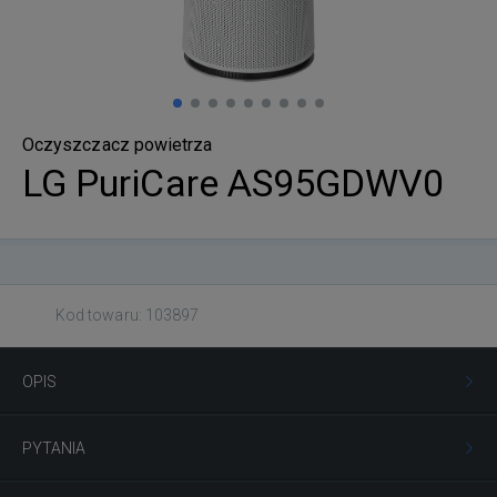
Oczyszczacz powietrza
LG PuriCare AS95GDWV0
Kod towaru: 103897
OPIS
PYTANIA