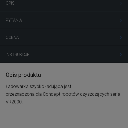
OPIS
PYTANIA
OCENA
INSTRUKCJE
Opis produktu
Ładowarka szybko ładująca jest
przeznaczona dla Concept robotów czyszczących seria
VR2000.