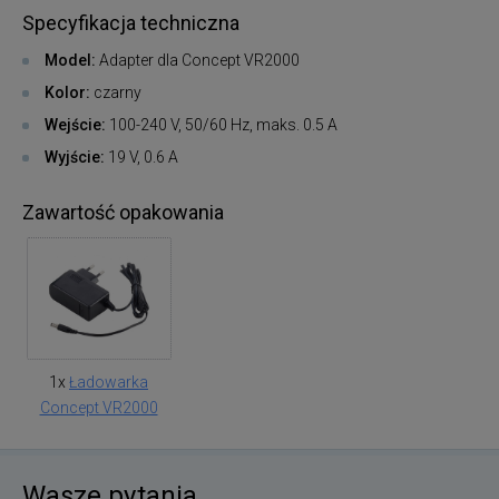
Specyfikacja techniczna
Model:
Adapter dla Concept VR2000
Kolor:
czarny
Wejście:
100-240 V, 50/60 Hz, maks. 0.5 A
Wyjście:
19 V, 0.6 A
Zawartość opakowania
1x
Ładowarka
Concept VR2000
Wasze pytania