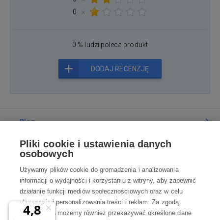
0
×
0 % ludzi poleca produkt
DODAJ RECENZJĘ
Blog
Pliki cookie i ustawienia danych
Poradnia
osobowych
Używamy plików cookie do gromadzenia i analizowania
Wszystko o zakupach
informacji o wydajności i korzystaniu z witryny, aby zapewnić
działanie funkcji mediów społecznościowych oraz w celu
ulepszania i personalizowania treści i reklam. Za zgodą
Kontakt
użytkownika możemy również przekazywać określone dane