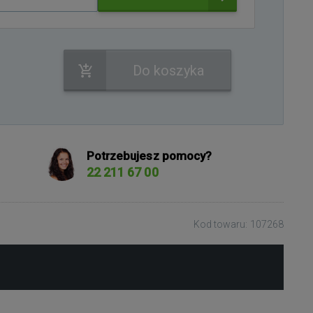
Do koszyka
Potrzebujesz pomocy?
22 211 67 00
Kod towaru: 107268