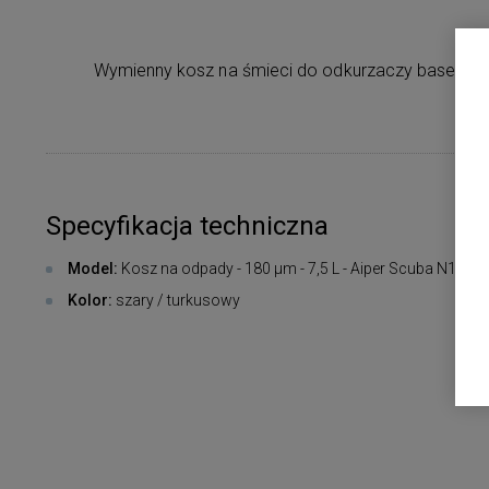
Wymienny kosz na śmieci do odkurzaczy basenowych
Specyfikacja techniczna
Model:
Kosz na odpady - 180 µm - 7,5 L - Aiper Scuba N1 Ultr
Kolor:
szary / turkusowy