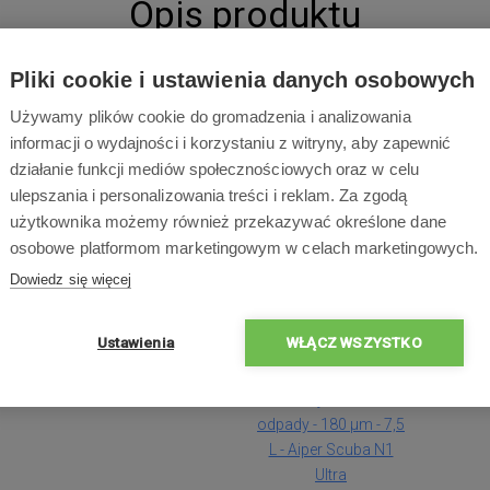
Opis produktu
 Aiper Scuba N1 Ultra. Dzięki drobnemu filtrowi 180 μm i poj
Pliki cookie i ustawienia danych osobowych
zabrudzenia.
Używamy plików cookie do gromadzenia i analizowania
informacji o wydajności i korzystaniu z witryny, aby zapewnić
działanie funkcji mediów społecznościowych oraz w celu
ulepszania i personalizowania treści i reklam. Za zgodą
Zawartość opakowa
użytkownika możemy również przekazywać określone dane
osobowe platformom marketingowym w celach marketingowych.
a
Dowiedz się więcej
Ustawienia
WŁĄCZ WSZYSTKO
1x
Pojemnik na
odpady - 180 µm - 7,5
L - Aiper Scuba N1
Ultra