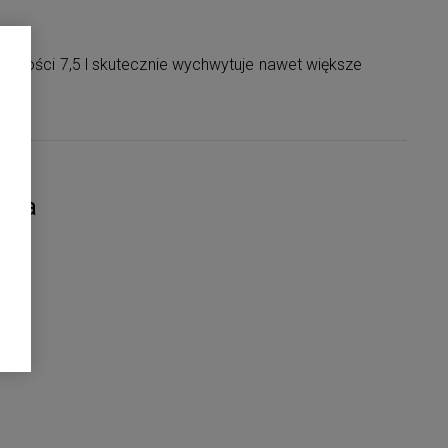
emności 7,5 l skutecznie wychwytuje nawet większe
nia