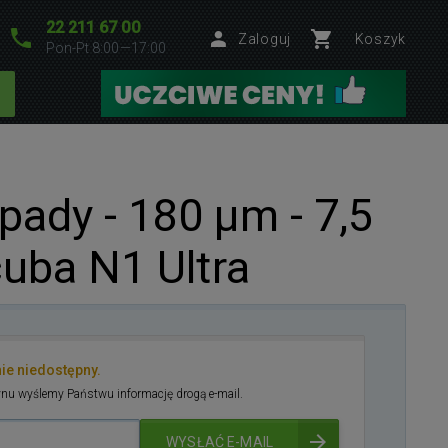
22 211 67 00
Zaloguj
Koszyk
Pon-Pt 8:00—17:00
pady - 180 µm - 7,5
cuba N1 Ultra
nie niedostępny.
nu wyślemy Państwu informację drogą e-mail.
WYSŁAĆ E-MAIL