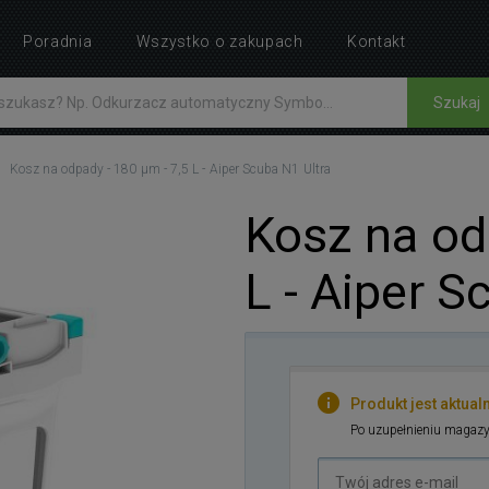
Poradnia
Wszystko o zakupach
Kontakt
Szukaj
Kosz na odpady - 180 µm - 7,5 L - Aiper Scuba N1 Ultra
Kosz na od
L - Aiper S
Produkt jest aktual
Po uzupełnieniu magazy
Twój