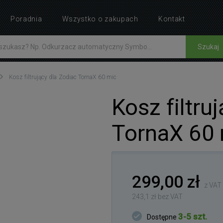
Poradnia
Wszystko o zakupach
Kontakt
Szukaj
Kosz filtrujący dla Zodiac TornaX 60 mic
Kosz filtru
TornaX 60 
299,00 zł
z VAT
243,1 zł bez VAT
3-5 szt.
Dostępne