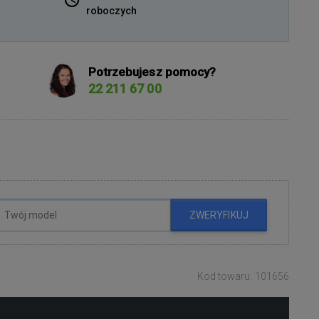
roboczych
Potrzebujesz pomocy?
22 211 67 00
ZWERYFIKUJ
Kod towaru: 101656