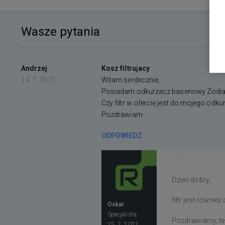
Wasze pytania
Andrzej
Kosz filtrujacy
14. 7. 2021
Witam serdecznie,
Posiadam odkurzacz basenowy Zodia
Czy filtr w ofercie jest do mojego odk
Pozdrawiam
ODPOWIEDZ
Dzień dobry,
filtr jest równi
Oskar
Specjalista
Pozdrawiamy, t
15. 7. 2021