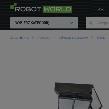
Blog
WYBIERZ KATEGORIĘ
Znajdujesz
Strona główna
Akcesoria
Odkurzacze basenowe
Zodiac
się
tutaj: