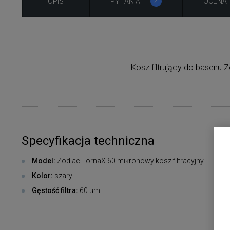
OPIS
PYTANIA
OCENA
2
Kosz filtrujący do basenu
Specyfikacja techniczna
Model:
Zodiac TornaX 60 mikronowy kosz filtracyjny
Kolor:
szary
Gęstość filtra:
60 μm