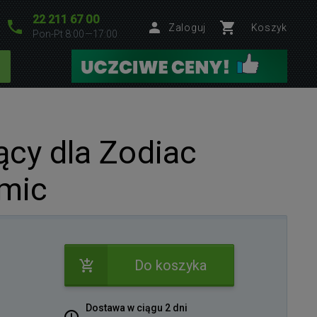
22 211 67 00
Zaloguj
Koszyk
Pon-Pt 8:00—17:00
jący dla Zodiac
mic
Do koszyka
Dostawa w ciągu 2 dni