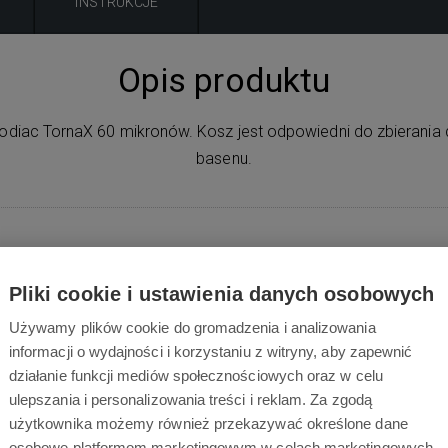
INSTRUKCJE
Opis produktu
 Zodiac TornaX 60 mikronów. Kosz jest odpowiedni do zbierania
basenu.
Zawartość opakowa
Pliki cookie i ustawienia danych osobowych
Używamy plików cookie do gromadzenia i analizowania
informacji o wydajności i korzystaniu z witryny, aby zapewnić
działanie funkcji mediów społecznościowych oraz w celu
ulepszania i personalizowania treści i reklam. Za zgodą
użytkownika możemy również przekazywać określone dane
1x
Kosz filtra 60 µm
osobowe platformom marketingowym w celach marketingowych.