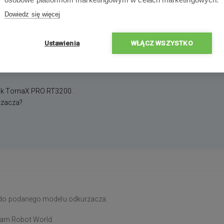
Dowiedz się więcej
Ustawienia
WŁĄCZ WSZYSTKO
k TornaX PRO RT3200.
urzacza?
eż do podanego modelu odkurzacza.
eam Robot World.