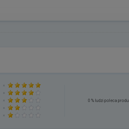
×
×
×
0 % ludzi poleca produ
×
×